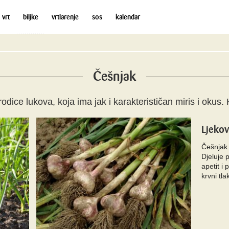
 vrt
biljke
vrtlarenje
sos
kalendar
Češnjak
rodice lukova, koja ima jak i karakterističan miris i okus. 
Ljekov
Češnjak 
Djeluje 
apetit i
krvni tla