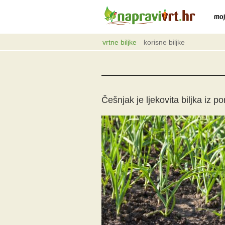
moj
vrtne biljke
korisne biljke
Češnjak je ljekovita biljka iz po