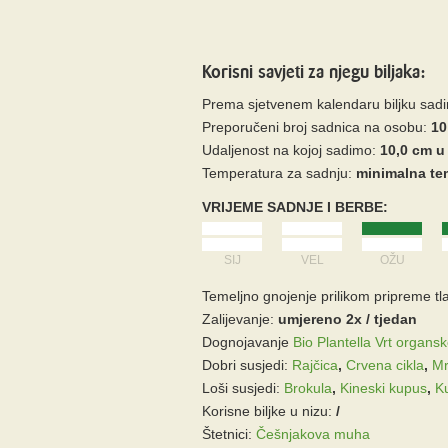
Korisni savjeti za njegu biljaka:
Prema sjetvenem kalendaru biljku sad
Preporučeni broj sadnica na osobu:
10
Udaljenost na kojoj sadimo:
10,0 cm u
Temperatura za sadnju:
minimalna tem
VRIJEME SADNJE I BERBE:
SIJ
VEL
OŽU
Temeljno gnojenje prilikom pripreme tla
Zalijevanje:
umjereno 2x / tjedan
Dognojavanje
Bio Plantella Vrt organs
Dobri susjedi:
Rajčica
,
Crvena cikla
,
Mr
Loši susjedi:
Brokula
,
Kineski kupus
,
K
Korisne biljke u nizu:
/
Štetnici:
Češnjakova muha