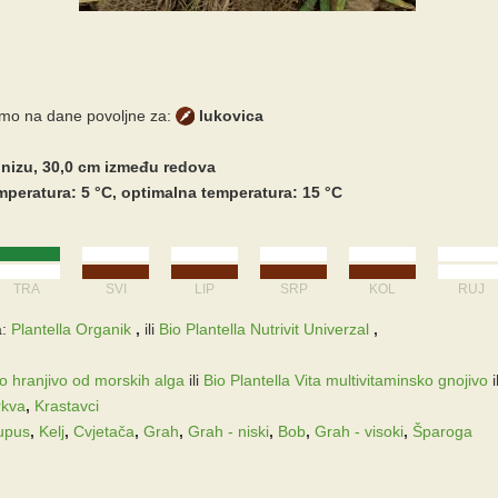
imo na dane povoljne za:
lukovica
 nizu, 30,0 cm između redova
peratura: 5 °C, optimalna temperatura: 15 °C
TRA
SVI
LIP
SRP
KOL
RUJ
:
Plantella Organik
,
ili
Bio Plantella Nutrivit Univerzal
,
ko hranjivo od morskih alga
ili
Bio Plantella Vita multivitaminsko gnojivo
i
kva
,
Krastavci
upus
,
Kelj
,
Cvjetača
,
Grah
,
Grah - niski
,
Bob
,
Grah - visoki
,
Šparoga