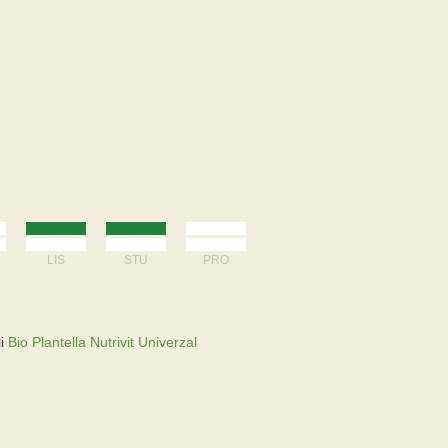
LIS
STU
PRO
li
Bio Plantella Nutrivit Univerzal