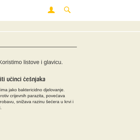
Koristimo listove i glavicu.
iti učinci češnjaka
ima jako baktericidno djelovanje.
protiv crijevnih parazita, povećava
 probavu, snižava razinu šećera u krvi i
k.