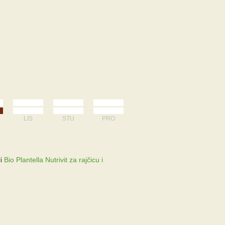
LIS
STU
PRO
li
Bio Plantella Nutrivit za rajčicu i