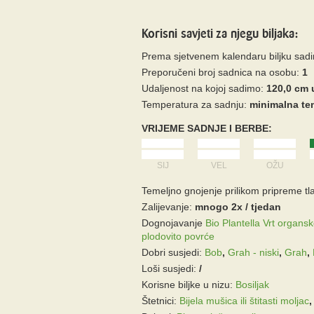
Korisni savjeti za njegu biljaka:
Prema sjetvenem kalendaru biljku sad
Preporučeni broj sadnica na osobu:
1
Udaljenost na kojoj sadimo:
120,0 cm 
Temperatura za sadnju:
minimalna tem
VRIJEME SADNJE I BERBE:
SIJ
VEL
OŽU
Temeljno gnojenje prilikom pripreme tla
Zalijevanje:
mnogo 2x / tjedan
Dognojavanje
Bio Plantella Vrt organs
plodovito povrće
Dobri susjedi:
Bob
,
Grah - niski
,
Grah
,
Loši susjedi:
/
Korisne biljke u nizu:
Bosiljak
Štetnici:
Bijela mušica ili štitasti moljac