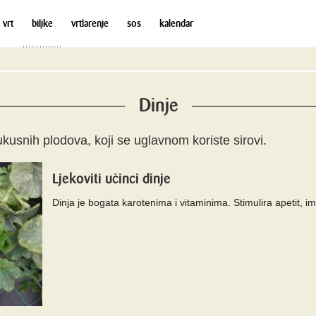
 vrt
biljke
vrtlarenje
sos
kalendar
Dinje
kusnih plodova, koji se uglavnom koriste sirovi.
Ljekoviti učinci dinje
Dinja je bogata karotenima i vitaminima. Stimulira apetit, i