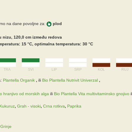
imo na dane povoljne za:
plod
u nizu, 120,0 cm između redova
peratura: 15 °C, optimalna temperatura: 30 °C
TRA
SVI
LIP
SRP
KOL
RUJ
:
Plantella Organik
,
ili
Bio Plantella Nutrivit Univerzal
,
ko hranjivo od morskih alga
ili
Bio Plantella Vita multivitaminsko gnojivo
i
Kukuruz
,
Grah - visoki
,
Crna rotkva
,
Paprika
,
Grinje