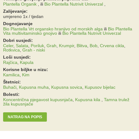
Plantella Organik
,
ili
Bio Plantella Nutrivit Univerzal
,
Zalijevanje:
umjereno 1x / tjedan
Dognojavanje
Bio Plantella Vrt organsko hranjivo od morskih alga
ili
Bio Plantella
Vita multivitaminsko gnojivo
ili
Bio Plantella Nutrivit Univerzal
Dobri susjedi:
Celer
,
Salata
,
Poriluk
,
Grah
,
Krumpir
,
Blitva
,
Bob
,
Crvena cikla
,
Rotkvica
,
Grah - niski
Loši susjedi:
Rajčica
,
Kapula
Korisne biljke u nizu:
Kamilica
,
Kim
Štetnici:
Buhači
,
Kupusna muha
,
Kupusna sovica
,
Kupusov bijelac
Bolesti:
Koncentrična pjegavost kupusnjača
,
Kupusna kila
,
Tamna trulež
žila kupusnjače
NATRAG NA POPIS