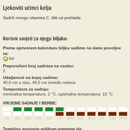
Ljekoviti učinci kelja
Sadrži mnogo vitamina C, štiti od prehlade.
Korisni savjeti za njegu biljaka:
Prema sjetvenem kalendaru biljku sadimo na dane povoljne
za:
list
Preporučeni broj sadnica na osobu:
2
Udaljenost na kojoj sadimo:
40,0 cm u nizu, 40,0 cm između redova
Temperatura za sadnju:
minimalna temperatura: 2 °C, optimalna temperatura: 15 °C
VRIJEME SADNJE I BERBE:
SIJ
VEL
OŽU
TRA
SVI
LIP
SRP
KOL
RUJ
LIS
STU
PRO
Temeljno gnojenje prilikom pripreme tla: