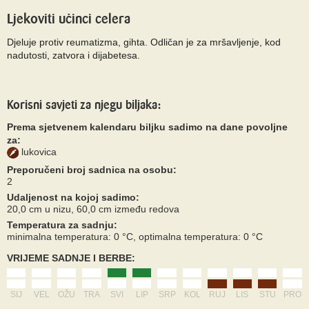
Ljekoviti učinci celera
Djeluje protiv reumatizma, gihta. Odličan je za mršavljenje, kod
nadutosti, zatvora i dijabetesa.
Korisni savjeti za njegu biljaka:
Prema sjetvenem kalendaru biljku sadimo na dane povoljne
za:
lukovica
Preporučeni broj sadnica na osobu:
2
Udaljenost na kojoj sadimo:
20,0 cm u nizu, 60,0 cm između redova
Temperatura za sadnju:
minimalna temperatura: 0 °C, optimalna temperatura: 0 °C
VRIJEME SADNJE I BERBE:
SIJ
VEL
OŽU
TRA
SVI
LIP
SRP
KOL
RUJ
LIS
STU
PRO