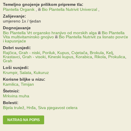
Temeljno gnojenje prilikom pripreme tla:
Plantella Organik
,
ili
Bio Plantella Nutrivit Univerzal
,
Zalijevanje:
umjereno 1x / tjedan
Dognojavanje
Bio Plantella Vrt organsko hranjivo od morskih alga
ili
Bio Plantella
Vita multivitaminsko gnojivo
ili
Bio Plantella Nutrivit za lisnato povrće
i kapusnjaće
Dobri susjedi:
Rajčica
,
Grah - niski
,
Poriluk
,
Kupus
,
Cvjetača
,
Brokula
,
Kelj
,
Krastavci
,
Grah - visoki
,
Kineski kupus
,
Korabica
,
Rikola
,
Prokulica
,
Grah
Loši susjedi:
Krumpir
,
Salata
,
Kukuruz
Korisne biljke u nizu:
Kamilica
,
Timijan
Štetnici:
Mrkvina muha
Bolesti:
Bijela trulež
,
Hrđa
,
Siva pjegavost celera
NATRAG NA POPIS