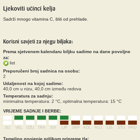
Ljekoviti učinci kelja
Sadrži mnogo vitamina C, štiti od prehlade.
Korisni savjeti za njegu biljaka:
Prema sjetvenem kalendaru biljku sadimo na dane povoljne
za:
list
Preporučeni broj sadnica na osobu:
2
Udaljenost na kojoj sadimo:
40,0 cm u nizu, 40,0 cm između redova
Temperatura za sadnju:
minimalna temperatura: 2 °C, optimalna temperatura: 15 °C
VRIJEME SADNJE I BERBE:
SIJ
VEL
OŽU
TRA
SVI
LIP
SRP
KOL
RUJ
LIS
STU
PRO
Temeljno gnojenje prilikom pripreme tla: