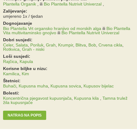
Plantella Organik
,
ili
Bio Plantella Nutrivit Univerzal
,
Zalijevanje:
umjereno 1x / tjedan
Dognojavanje
Bio Plantella Vrt organsko hranjivo od morskih alga
ili
Bio Plantella
Vita multivitaminsko gnojivo
ili
Bio Plantella Nutrivit Univerzal
Dobri susjedi:
Celer
,
Salata
,
Poriluk
,
Grah
,
Krumpir
,
Blitva
,
Bob
,
Crvena cikla
,
Rotkvica
,
Grah - niski
Loši susjedi:
Rajčica
,
Kapula
Korisne biljke u nizu:
Kamilica
,
Kim
Štetnici:
Buhači
,
Kupusna muha
,
Kupusna sovica
,
Kupusov bijelac
Bolesti:
Koncentrična pjegavost kupusnjača
,
Kupusna kila
,
Tamna trulež
žila kupusnjače
NATRAG NA POPIS