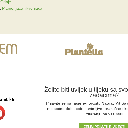
,
Grinje
,
Plamenjača tikvenjača
Želite biti uvijek u tijeku sa sv
zadacima?
kontaktu
Prijavite se na naše e-novosti: NapraviVrt Sa
mjesečno dobit ćete zanimljive, praktične i k
vrtlarenju na vaš mail.
ŽELIM PRIMATI E-VIJESTI