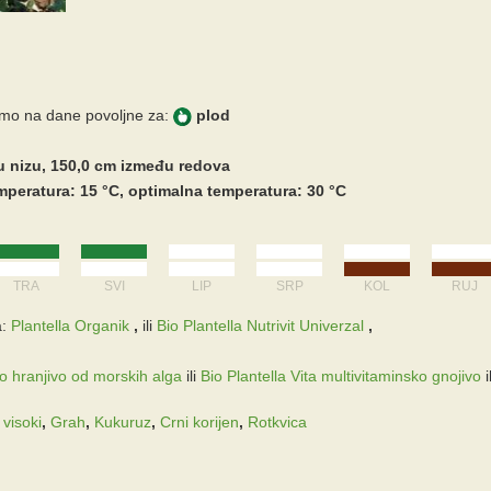
imo na dane povoljne za:
plod
u nizu, 150,0 cm između redova
peratura: 15 °C, optimalna temperatura: 30 °C
TRA
SVI
LIP
SRP
KOL
RUJ
:
Plantella Organik
,
ili
Bio Plantella Nutrivit Univerzal
,
ko hranjivo od morskih alga
ili
Bio Plantella Vita multivitaminsko gnojivo
i
 visoki
,
Grah
,
Kukuruz
,
Crni korijen
,
Rotkvica