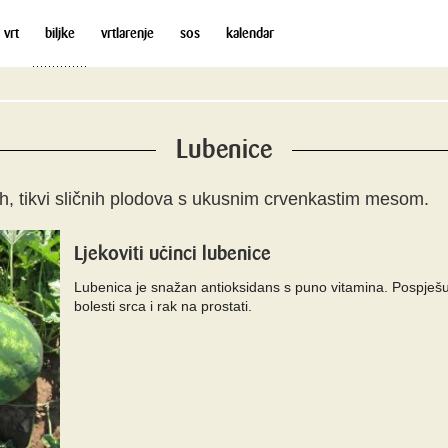
 vrt
biljke
vrtlarenje
sos
kalendar
Lubenice
h, tikvi sličnih plodova s ukusnim crvenkastim mesom.
Ljekoviti učinci lubenice
Lubenica je snažan antioksidans s puno vitamina. Pospješuj
bolesti srca i rak na prostati.