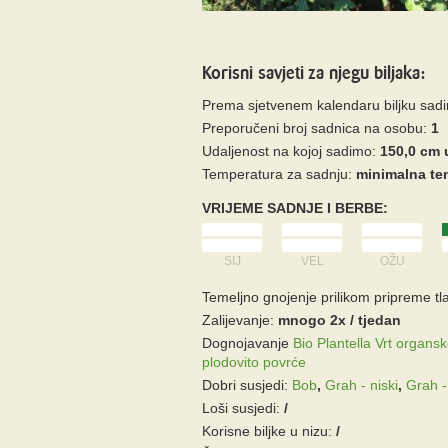
Korisni savjeti za njegu biljaka:
Prema sjetvenem kalendaru biljku sad
Preporučeni broj sadnica na osobu:
1
Udaljenost na kojoj sadimo:
150,0 cm 
Temperatura za sadnju:
minimalna tem
VRIJEME SADNJE I BERBE:
SIJ
VEL
OŽU
Temeljno gnojenje prilikom pripreme tla
Zalijevanje:
mnogo 2x / tjedan
Dognojavanje
Bio Plantella Vrt organs
plodovito povrće
Dobri susjedi:
Bob
,
Grah - niski
,
Grah -
Loši susjedi:
/
Korisne biljke u nizu:
/