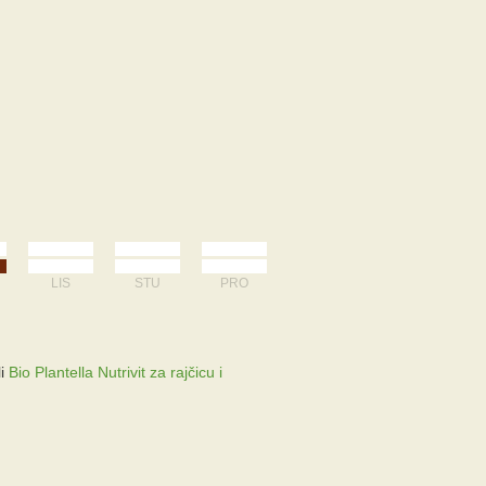
LIS
STU
PRO
li
Bio Plantella Nutrivit za rajčicu i