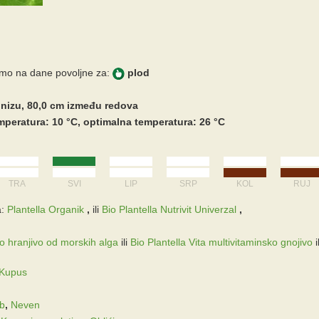
imo na dane povoljne za:
plod
 nizu, 80,0 cm između redova
peratura: 10 °C, optimalna temperatura: 26 °C
TRA
SVI
LIP
SRP
KOL
RUJ
:
Plantella Organik
,
ili
Bio Plantella Nutrivit Univerzal
,
ko hranjivo od morskih alga
ili
Bio Plantella Vita multivitaminsko gnojivo
i
Kupus
ub
,
Neven