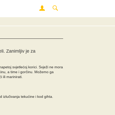
eli. Zanimljiv je za
etoj svjetlećoj korici. Svježi ne mora
ućinu, a time i gorčinu. Možemo ga
ili marinirati.
 izlučivanja tekućine i kod gihta.