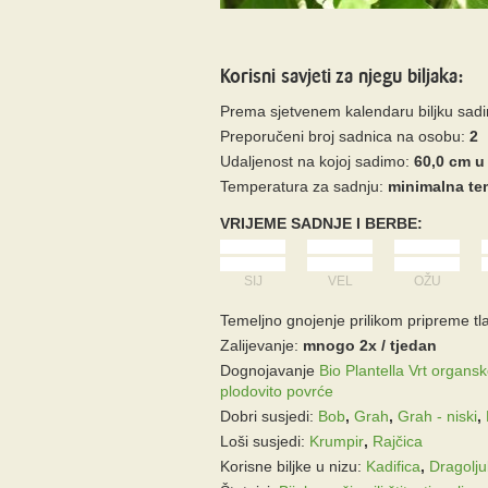
Korisni savjeti za njegu biljaka:
Prema sjetvenem kalendaru biljku sad
Preporučeni broj sadnica na osobu:
2
Udaljenost na kojoj sadimo:
60,0 cm u
Temperatura za sadnju:
minimalna tem
VRIJEME SADNJE I BERBE:
SIJ
VEL
OŽU
Temeljno gnojenje prilikom pripreme tla
Zalijevanje:
mnogo 2x / tjedan
Dognojavanje
Bio Plantella Vrt organs
plodovito povrće
Dobri susjedi:
Bob
,
Grah
,
Grah - niski
,
Loši susjedi:
Krumpir
,
Rajčica
Korisne biljke u nizu:
Kadifica
,
Dragolj