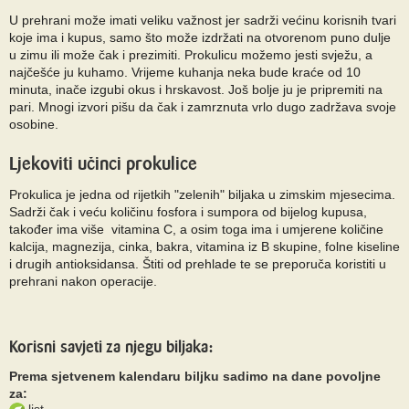
U prehrani može imati veliku važnost jer sadrži većinu korisnih tvari
koje ima i kupus, samo što može izdržati na otvorenom puno dulje
u zimu ili može čak i prezimiti. Prokulicu možemo jesti svježu, a
najčešće ju kuhamo. Vrijeme kuhanja neka bude kraće od 10
minuta, inače izgubi okus i hrskavost. Još bolje ju je pripremiti na
pari. Mnogi izvori pišu da čak i zamrznuta vrlo dugo zadržava svoje
osobine.
Ljekoviti učinci prokulice
Prokulica je jedna od rijetkih "zelenih" biljaka u zimskim mjesecima.
Sadrži čak i veću količinu fosfora i sumpora od bijelog kupusa,
također ima više vitamina C, a osim toga ima i umjerene količine
kalcija, magnezija, cinka, bakra, vitamina iz B skupine, folne kiseline
i drugih antioksidansa. Štiti od prehlade te se preporuča koristiti u
prehrani nakon operacije.
Korisni savjeti za njegu biljaka:
Prema sjetvenem kalendaru biljku sadimo na dane povoljne
za:
list