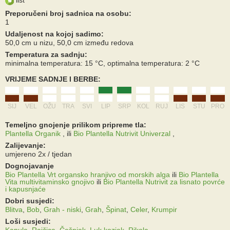
Preporučeni broj sadnica na osobu:
1
Udaljenost na kojoj sadimo:
50,0 cm u nizu, 50,0 cm između redova
Temperatura za sadnju:
minimalna temperatura: 15 °C, optimalna temperatura: 2 °C
VRIJEME SADNJE I BERBE:
SIJ
VEL
OŽU
TRA
SVI
LIP
SRP
KOL
RUJ
LIS
STU
PRO
Temeljno gnojenje prilikom pripreme tla:
Plantella Organik
,
ili
Bio Plantella Nutrivit Univerzal
,
Zalijevanje:
umjereno 2x / tjedan
Dognojavanje
Bio Plantella Vrt organsko hranjivo od morskih alga
ili
Bio Plantella
Vita multivitaminsko gnojivo
ili
Bio Plantella Nutrivit za lisnato povrće
i kapusnjaće
Dobri susjedi:
Blitva
,
Bob
,
Grah - niski
,
Grah
,
Špinat
,
Celer
,
Krumpir
Loši susjedi:
Kapula
,
Rajčica
,
Češnjak
,
Luk kozjak
,
Rikola