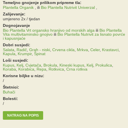
Temeljno gnojenje prilikom pripreme tla:
Plantella Organik
,
ili
Bio Plantella Nutrivit Univerzal
,
Zalijevanje:
umjereno 2x / tjedan
Dognojavanje
Bio Plantella Vrt organsko hranjivo od morskih alga
ili
Bio Plantella
Vita multivitaminsko gnojivo
ili
Bio Plantella Nutrivit za lisnato povrće
i kapusnjaće
Dobri susjedi:
Salata
,
Radič
,
Grah - niski
,
Crvena cikla
,
Mrkva
,
Celer
,
Krastavci
,
Kapula
,
Krumpir
,
Špinat
Loši susjedi:
Kupus
,
Kelj
,
Cvjetača
,
Brokula
,
Kineski kupus
,
Kelj
,
Prokulica
,
Koraba
,
Korabica
,
Repa
,
Rotkvica
,
Crna rotkva
Korisne biljke u nizu:
/
Štetnici:
Buhači
Bolesti:
/
NATRAG NA POPIS