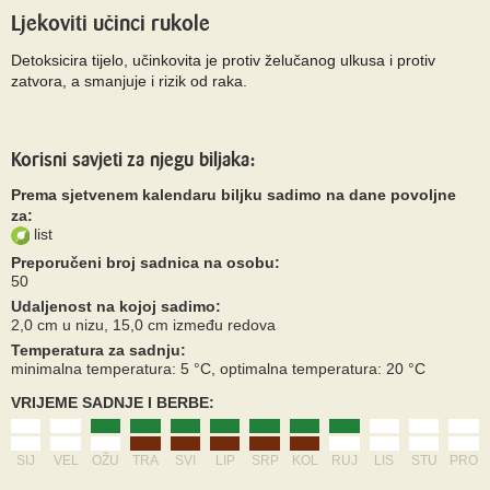
Ljekoviti učinci rukole
Detoksicira tijelo, učinkovita je protiv želučanog ulkusa i protiv
zatvora, a smanjuje i rizik od raka.
Korisni savjeti za njegu biljaka:
Prema sjetvenem kalendaru biljku sadimo na dane povoljne
za:
list
Preporučeni broj sadnica na osobu:
50
Udaljenost na kojoj sadimo:
2,0 cm u nizu, 15,0 cm između redova
Temperatura za sadnju:
minimalna temperatura: 5 °C, optimalna temperatura: 20 °C
VRIJEME SADNJE I BERBE:
SIJ
VEL
OŽU
TRA
SVI
LIP
SRP
KOL
RUJ
LIS
STU
PRO