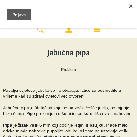
Jabučna pipa
Problem
Pupoljci cvjetova jabuke se ne otvaraju, latice su posmeđile u
vrijeme kad su zdravi cvjetovi već otvoreni.
Jabučna pipa je štetočina koja se na voćki češće javlja, ponajprije
blizu šuma. Pipe prezimljuju u šumi ispod kore, lišajeva i mahovine.
Pipa
je
žižak
velik 6 mm koji počinje letjeti
u ožujku
. Inače malo
gricka mlade nabrekle pupoljke jabuke, ali time ne uzrokuje veliku
štetu. Ženke polažu
jajašca u rupice na pupoljcima
koje su