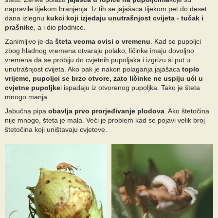
napravile tijekom hranjenja. Iz tih se jajašaca tijekom pet do deset
dana izlegnu
kukci koji izjedaju unutrašnjost cvijeta - tučak i
prašnike
, a i dio plodnice.
Zanimljivo je da
šteta veoma ovisi o vremenu
. Kad se pupoljci
zbog hladnog vremena otvaraju polako, ličinke imaju dovoljno
vremena da se probiju do cvjetnih pupoljaka i izgrizu si put u
unutrašnjost cvijeta. Ako pak je nakon polaganja jajašaca
toplo
vrijeme, pupoljci se brzo otvore, zato ličinke ne uspiju ući u
cvjetne pupoljke
i ispadaju iz otvorenog pupoljka. Tako je šteta
mnogo manja.
Jabučna pipa
obavlja prvo prorjeđivanje plodova
. Ako štetočina
nije mnogo, šteta je mala. Veći je problem kad se pojavi velik broj
štetočina koji uništavaju cvjetove.