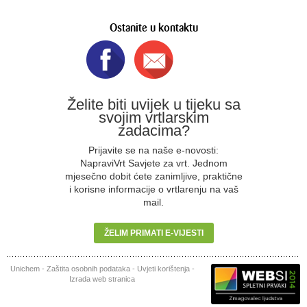
Ostanite u kontaktu
Želite biti uvijek u tijeku sa
svojim vrtlarskim
zadacima?
Prijavite se na naše e-novosti:
NapraviVrt Savjete za vrt. Jednom
mjesečno dobit ćete zanimljive, praktične
i korisne informacije o vrtlarenju na vaš
mail.
ŽELIM PRIMATI E-VIJESTI
Unichem
-
Zaštita osobnih podataka
-
Uvjeti korištenja
-
Izrada web stranica