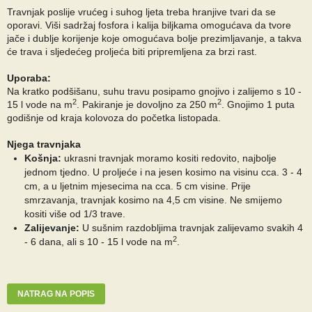
Travnjak poslije vrućeg i suhog ljeta treba hranjive tvari da se
oporavi. Viši sadržaj fosfora i kalija biljkama omogućava da tvore
jače i dublje korijenje koje omogućava bolje prezimljavanje, a takva
će trava i sljedećeg proljeća biti pripremljena za brzi rast.
Uporaba:
Na kratko podšišanu, suhu travu posipamo gnojivo i zalijemo s 10 -
2
2
15 l vode na m
. Pakiranje je dovoljno za 250 m
. Gnojimo 1 puta
godišnje od kraja kolovoza do početka listopada.
Njega travnjaka
Košnja:
ukrasni travnjak moramo kositi redovito, najbolje
jednom tjedno. U proljeće i na jesen kosimo na visinu cca. 3 - 4
cm, a u ljetnim mjesecima na cca. 5 cm visine. Prije
smrzavanja, travnjak kosimo na 4,5 cm visine. Ne smijemo
kositi više od 1/3 trave.
Zalijevanje:
U sušnim razdobljima travnjak zalijevamo svakih 4
2
- 6 dana, ali s 10 - 15 l vode na m
.
NATRAG NA POPIS