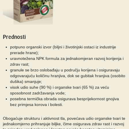
Prednosti
potpuno organski izvor (biljni i životinjski ostaci iz industrije
prerade hrane);
uravnotežena NPK formula za jednakomjeran razvoj korijenja i
zdrav rast;
granule se brzo oslobađaju u području korijena i osiguravaju
odgovarajuću količinu hranjiva, dok se gubitak hranjiva (osobito
dušika) smanjuje;
visok udio suhe (90 %) i organske tvari (65 %) za veću
sposobnost zadržavanja vode;
posebna termička obrada osigurava besprijekornost gnojiva
bez primjesa korova i bolesti.
Obogaćuje strukturu i aktivnost tla, povećava udio organske tvari te
jednakomjerno prihranjuje biljke, čime osigurava zdrav rast i razvoj