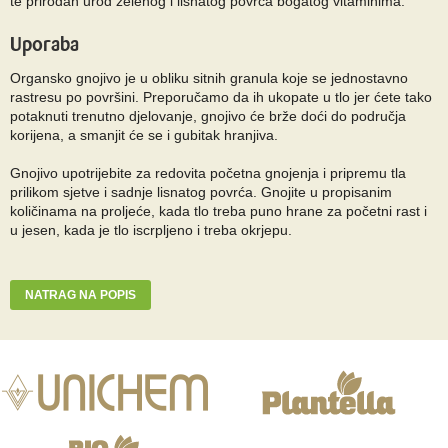
te prirodan urod zelenog i lisnatog povrća bogatog vitaminima.
Uporaba
Organsko gnojivo je u obliku sitnih granula koje se jednostavno
rastresu po površini. Preporučamo da ih ukopate u tlo jer ćete tako
potaknuti trenutno djelovanje, gnojivo će brže doći do područja
korijena, a smanjit će se i gubitak hranjiva.
Gnojivo upotrijebite za redovita početna gnojenja i pripremu tla
prilikom sjetve i sadnje lisnatog povrća. Gnojite u propisanim
količinama na proljeće, kada tlo treba puno hrane za početni rast i
u jesen, kada je tlo iscrpljeno i treba okrjepu.
NATRAG NA POPIS