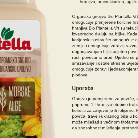
hranjiva, aminokiselina, ugljik
Organsko gnojivo Bio Plantella Vr
omogućuje primjerene količine hra
hranjiva Bio Plantella Vrt su tekući
izvanredno djeluju na biljke. Kada
korijenski sustav što omogućuje o
zemlje i omogućuje zdraviji razvo
dognojavanjem biljci osjetno po
rast, povećamo urod. Ujedno se p
smrzavanje i ostale stresne uvjet
omogućuje zdravi i jednakomjeran 
plodova.
Uporaba
Gnojivo je primjereno za povrće, v
pripremu 1 l hranjive otopine tr
koristiti za zalijevanje ili folijar
povrća, trave i ukrasnog bilja u k
može miješati s većinom fitofarm
da sposobnost miješanja prethodn