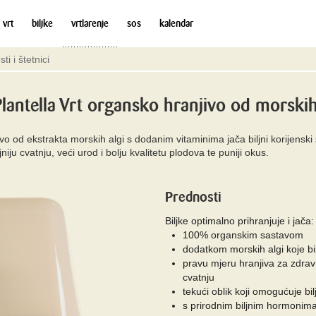
 vrt
biljke
vrtlarenje
sos
kalendar
sti i štetnici
Plantella Vrt organsko hranjivo od morskih
vo od ekstrakta morskih algi s dodanim vitaminima jača biljni korijensk
niju cvatnju, veći urod i bolju kvalitetu plodova te puniji okus.
Prednosti
Biljke optimalno prihranjuje i jača:
100% organskim sastavom
dodatkom morskih algi koje b
pravu mjeru hranjiva za zdrav i
cvatnju
tekući oblik koji omogućuje bil
s prirodnim biljnim hormonim