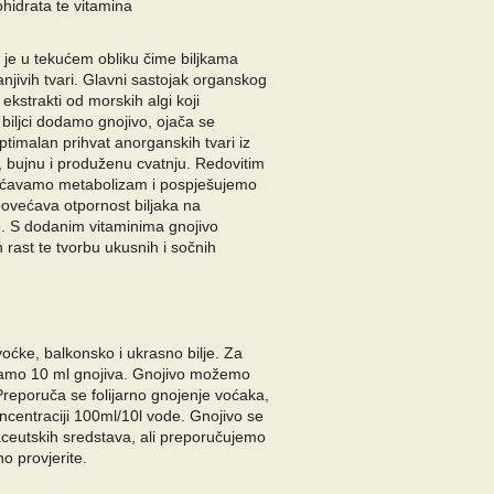
ohidrata te vitamina
t je u tekućem obliku čime biljkama
njivih tvari. Glavni sastojak organskog
 ekstrakti od morskih algi koji
 biljci dodamo gnojivo, ojača se
ptimalan prihvat anorganskih tvari iz
j, bujnu i produženu cvatnju. Redovitim
većavamo metabolizam i pospješujemo
ovećava otpornost biljaka na
e. S dodanim vitaminima gnojivo
rast te tvorbu ukusnih i sočnih
oćke, balkonsko i ukrasno bilje. Za
ebamo 10 ml gnojiva. Gnojivo možemo
no. Preporuča se folijarno gnojenje voćaka,
oncentraciji 100ml/10l vode. Gnojivo se
aceutskih sredstava, ali preporučujemo
o provjerite.