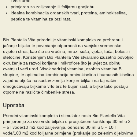
i veći urod
primjeren za zalijevanje ili folijarnu gnojidbu
idealna kombinacija organskih tvari, proteina, aminokiselina,
peptida te vitamina za brzi rast.
Bio Plantella Vita prirodni je vitaminski kompleks za prehranu i
jačanje biljaka te povećanje otpornosti na vanjske vremenske
uvjete i stres, kao što su vrućina, mraz, suša, vjetar, tuča, bolesti i
štetočine. Korištenjem Bio Plantella Vite stvaramo izuzetno povoljno
okruženje za razvoj korijena i mikroflore što je uvjet za obilnu
cvatnju i veći urod. Visok sadržaj vitamina, osobito vitamina B
skupine, te optimalna kombinacija aminokiselina i humusnih kiselina
zajedno utječu na sustav zemlja-korijen-biljka i na taj način
omogućavaju biljkama vrlo brz te bujan rast, a biljke tako postaju
otporne na različite čimbenike stresa.
Uporaba
Prirodni vitaminski kompleks i stimulator rasta Bio Plantella Vita
primjeren je za sve vrste biljaka u prosječnom korištenju 30 ml u 2
– 5 l vode/10 m2 kod zalijevanja, odnosno 30 ml u 5 – 10 l
vode/100 m2 kod folijarne primjene (prskanje po zelenim dijelovima