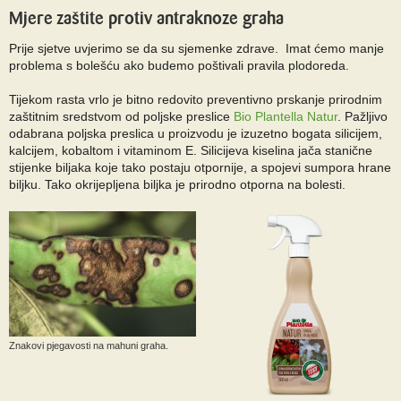
Mjere zaštite protiv antraknoze graha
Prije sjetve uvjerimo se da su sjemenke zdrave. Imat ćemo manje
problema s bolešću ako budemo poštivali pravila plodoreda.
Tijekom rasta vrlo je bitno redovito preventivno prskanje prirodnim
zaštitnim sredstvom od poljske preslice
Bio Plantella Natur
. Pažljivo
odabrana poljska preslica u proizvodu je izuzetno bogata silicijem,
kalcijem, kobaltom i vitaminom E. Silicijeva kiselina jača stanične
stijenke biljaka koje tako postaju otpornije, a spojevi sumpora hrane
biljku. Tako okrijepljena biljka je prirodno otporna na bolesti.
Znakovi pjegavosti na mahuni graha.