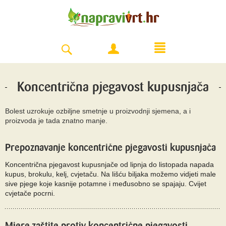
Koncentrična pjegavost kupusnjača
Bolest uzrokuje ozbiljne smetnje u proizvodnji sjemena, a i
proizvoda je tada znatno manje.
Prepoznavanje koncentrične pjegavosti kupusnjača
Koncentrična pjegavost kupusnjače od lipnja do listopada napada
kupus, brokulu, kelj, cvjetaču. Na lišću biljaka možemo vidjeti male
sive pjege koje kasnije potamne i međusobno se spajaju. Cvijet
cvjetače pocrni.
Mjere zaštite protiv koncentrične pjegavosti