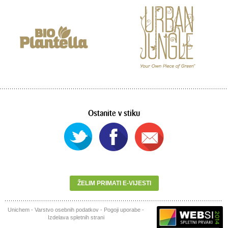
Ostanite v stiku
ŽELIM PRIMATI E-VIJESTI
Unichem
-
Varstvo osebnih podatkov
-
Pogoji uporabe
-
Izdelava spletnih strani