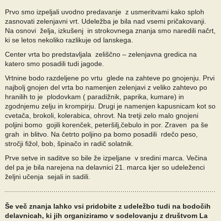
Prvo smo izpeljali uvodno predavanje z usmeritvami kako sploh
zasnovati zelenjavni vrt. Udeležba je bila nad vsemi pričakovanji.
Na osnovi želja, izkušenj in strokovnega znanja smo naredili načrt,
ki se letos nekoliko razlikuje od lanskega.
Center vrta bo predstavljala zeliščno – zelenjavna gredica na
katero smo posadili tudi jagode.
Vrtnine bodo razdeljene po vrtu glede na zahteve po gnojenju. Prvi
najbolj gnojen del vrta bo namenjen zelenjavi z veliko zahtevo po
hranilih to je plodovkam ( paradižnik, paprika, kumare) in
zgodnjemu zelju in krompirju. Drugi je namenjen kapusnicam kot so
cvetača, brokoli, kolerabica, ohrovt. Na tretji zelo malo gnojeni
poljini bomo gojili korenček, peteršilj,čebulo in por. Zraven pa še
grah in blitvo. Na četrto poljino pa bomo posadili rdečo peso,
stročji fižol, bob, špinačo in radič solatnik.
Prve setve in saditve so bile že izpeljane v sredini marca. Večina
del pa je bila narejena na delavnici 21. marca kjer so udeleženci
željni učenja sejali in sadili.
Še več znanja lahko vsi pridobite z udeležbo tudi na bodočih
delavnicah, ki jih organiziramo v sodelovanju z društvom La