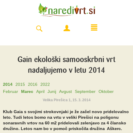
Gain ekološki samooskrbni vrt
nadaljujemo v letu 2014
2014
2015
2016
2022
Februar
Marec
April
Junij
Avgust
September
Oktober
Velika Pirešica 1, 15. 3. 2014
Klub Gaia s svojimi strokovnjaki je že začel novo pridelovalno
leto. Tudi letos bomo na vrtu v veliki Pirešici na poligonu
sonaravnih vrtov na 60 m2 pridelovali zelenjavo za 4 člansko
družino. Letos nam bo v pomoč priskočila družina Aškerc.