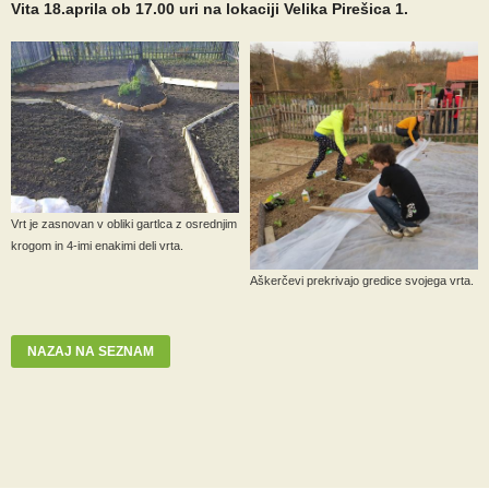
Vita 18.aprila ob 17.00 uri na lokaciji Velika Pirešica 1.
Vrt je zasnovan v obliki gartlca z osrednjim
krogom in 4-imi enakimi deli vrta.
Aškerčevi prekrivajo gredice svojega vrta.
NAZAJ NA SEZNAM