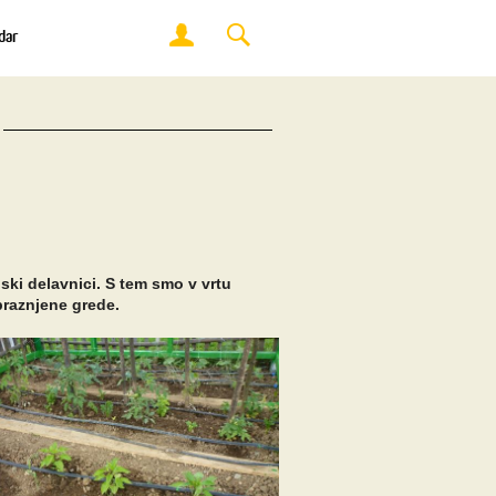
dar
jski delavnici. S tem smo v vrtu
zpraznjene grede.