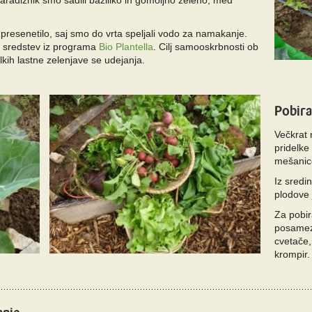
aradižnik smo sadili baziliko in gomoljno zeleno, med
presenetilo, saj smo do vrta speljali vodo za namakanje.
o sredstev iz programa
Bio Plantella
. Cilj samooskrbnosti ob
elkih lastne zelenjave se udejanja.
Pobira
Večkrat 
pridelke 
mešanico
Iz sredi
plodove 
Za pobir
posamez
cvetače,
krompir.