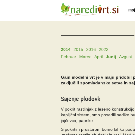
moj
2014
2015
2016
2022
Februar
Marec
April
Junij
Avgust
Gain modelni vrt je v maju pridobil 
zaključili spomladanske setve in saj
Sajenje plodovk
V pokrit rastlinjak z leseno konstrukcijo
kapljični sistem, smo posadili sadike bu
jajčevca, paprike.
S pokritim prostorom bomo lahko podaljš