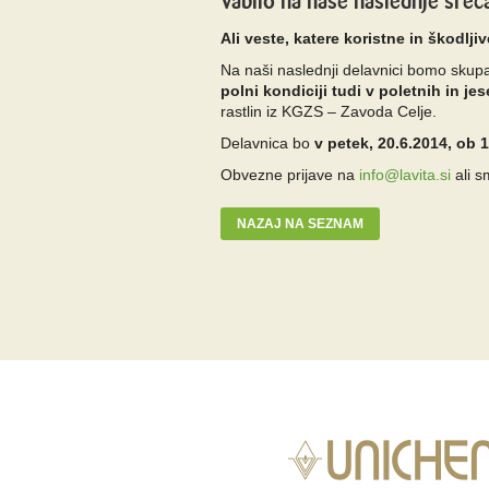
Vabilo na naše naslednje sreč
Ali veste, katere koristne in škodl
Na naši naslednji delavnici bomo skupaj
polni kondiciji tudi v poletnih in j
rastlin iz KGZS – Zavoda Celje.
Delavnica bo
v petek, 20.6.2014, ob 
Obvezne prijave na
info@lavita.si
ali s
NAZAJ NA SEZNAM