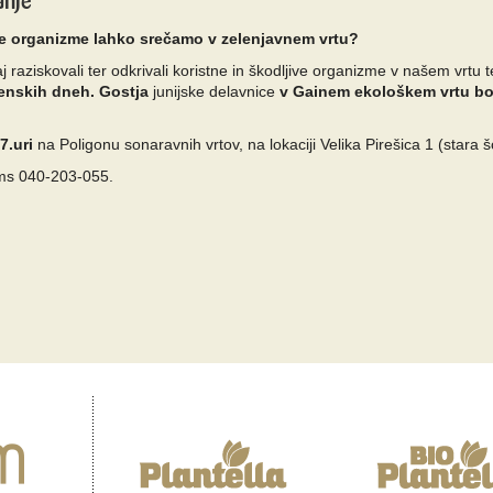
anje
jive organizme lahko srečamo v zelenjavnem vrtu?
 raziskovali ter odkrivali koristne in škodljive organizme v našem vrtu 
esenskih dneh. Gostja
junijske delavnice
v Gainem ekološkem vrtu b
17.uri
na Poligonu sonaravnih vrtov, na lokaciji Velika Pirešica 1 (stara 
ms 040-203-055.