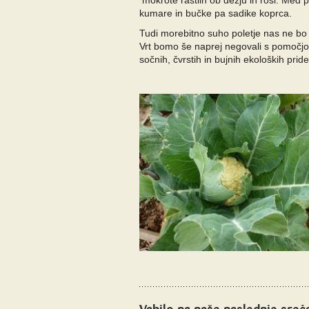
mokrote rastlin ob dežju in rosi. Med p
kumare in bučke pa sadike koprca.
Tudi morebitno suho poletje nas ne bo 
Vrt bomo še naprej negovali s pomočj
sočnih, čvrstih in bujnih ekoloških prid