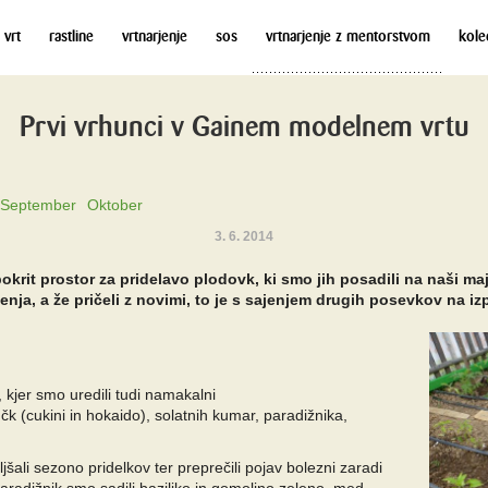
 vrt
rastline
vrtnarjenje
sos
vrtnarjenje z mentorstvom
kole
Prvi vrhunci v Gainem modelnem vrtu
September
Oktober
3. 6. 2014
pokrit prostor za pridelavo plodovk, ki smo jih posadili na naši ma
enja, a že pričeli z novimi, to je s sajenjem drugih posevkov na i
, kjer smo uredili tudi namakalni
čk (cukini in hokaido), solatnih kumar, paradižnika,
ali sezono pridelkov ter preprečili pojav bolezni zaradi