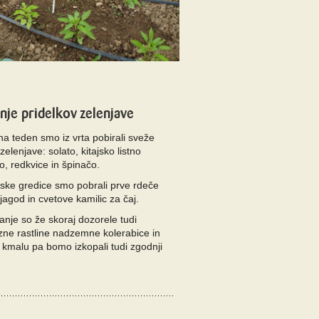
nje pridelkov zelenjave
na teden smo iz vrta pobirali sveže
zelenjave: solato, kitajsko listno
, redkvice in špinačo.
nske gredice smo pobrali prve rdeče
jagod in cvetove kamilic za čaj.
anje so že skoraj dozorele tudi
ne rastline nadzemne kolerabice in
 kmalu pa bomo izkopali tudi zgodnji