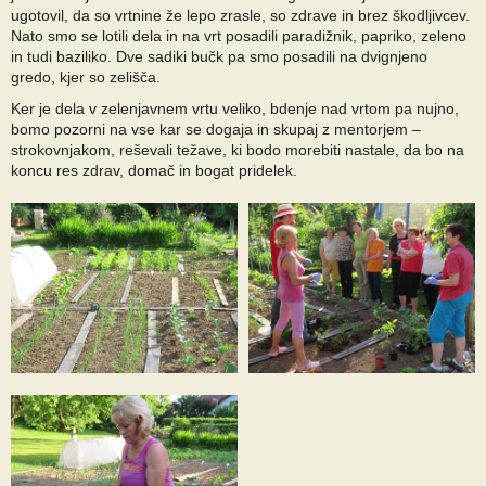
ugotovil, da so vrtnine že lepo zrasle, so zdrave in brez škodljivcev.
Nato smo se lotili dela in na vrt posadili paradižnik, papriko, zeleno
in tudi baziliko. Dve sadiki bučk pa smo posadili na dvignjeno
gredo, kjer so zelišča.
Ker je dela v zelenjavnem vrtu veliko, bdenje nad vrtom pa nujno,
bomo pozorni na vse kar se dogaja in skupaj z mentorjem –
strokovnjakom, reševali težave, ki bodo morebiti nastale, da bo na
koncu res zdrav, domač in bogat pridelek.