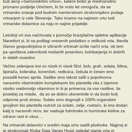
tudi akciji »Samooskrbni vrtovi«, katere boter je mednarodno
priznano podjetje Unichem, ki že vrsto let omogoča, da se
vrtnarsko znanje pod budnim mentorstvom strokovnjakov podaja
vrtnarjem iz cele Slovenije. Tako imamo na najinem vrtu tudi
vrtnarske delavnice za naju in najine prijatelje.
Letošnji vrt sva načrtovala s pomočjo brezplačne spletne aplikacije
Naredivrt.si, ki na podlagi vnesenih podatkov o velikosti vrta, števila
članov gospodinjstva in izbranih vrtninah izriše načrt vrta, ob tem
pa upošteva zakonitosti mešanih posevkov, kolobarjenja in dobrih
in slabih sosedov.
Večino zelenjave kot so nizek in visok fižol, bob, grah, solata, blitva,
špinača, koleraba, korenček, redkvica, čebula in česen smo
posadili konec aprila. Sadike smo takrat zalili s popolnoma
naravnim vitaminskim kompleksom bio plantella vita z izjemno
visoko vsebnostjo vitaminov in ki je primerna za vse rastline, še
posebej za mlade, da so se dobro ukoreninile in da bodo bolj
odporne proti stresu. Solato smo dognojili s 100% organskim
gnojilom bio plantella nutrivit za solato, zelje, cvetačo, ki ima dodan
kalij iz naravnih virov, ter vsebuje fulminske in huminske kisline za
zdravo rast in okus….
Na vrtnarski delavnici v sredini maja smo sadili plodovke. Najprej si
je strokovnjak Kluba Gaia Vanes Husić ogledal stanje vrta in