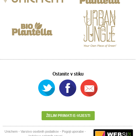
Ostanite v stiku
ŽELIM PRIMATI E-VIJESTI
Unichem
-
Varstvo osebnih podatkov
-
Pogoji uporabe
-