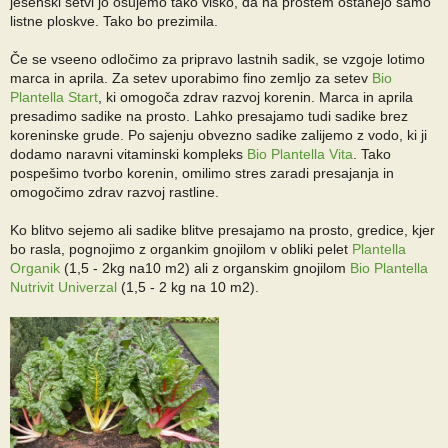
jesenski setvi jo osujemo tako visko, da na prostem ostanejo samo
listne ploskve. Tako bo prezimila.
Če se vseeno odločimo za pripravo lastnih sadik, se vzgoje lotimo
marca in aprila. Za setev uporabimo fino zemljo za setev
Bio
Plantella Start
, ki omogoča zdrav razvoj korenin. Marca in aprila
presadimo sadike na prosto. Lahko presajamo tudi sadike brez
koreninske grude. Po sajenju obvezno sadike zalijemo z vodo, ki ji
dodamo naravni vitaminski kompleks
Bio Plantella Vita
. Tako
pospešimo tvorbo korenin, omilimo stres zaradi presajanja in
omogočimo zdrav razvoj rastline.
Ko blitvo sejemo ali sadike blitve presajamo na prosto, gredice, kjer
bo rasla, pognojimo z organkim gnojilom v obliki pelet
Plantella
Organik
(1,5 - 2kg na10 m2) ali z organskim gnojilom
Bio Plantella
Nutrivit Univerzal
(1,5 - 2 kg na 10 m2).