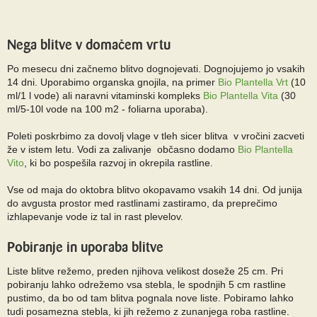
Nega blitve v domačem vrtu
Po mesecu dni začnemo blitvo dognojevati. Dognojujemo jo vsakih
14 dni. Uporabimo organska gnojila, na primer
Bio Plantella Vrt
(10
ml/1 l vode) ali naravni vitaminski kompleks
Bio Plantella Vita
(30
ml/5-10l vode na 100 m2 - foliarna uporaba).
Poleti poskrbimo za dovolj vlage v tleh sicer blitva v vročini zacveti
že v istem letu. Vodi za zalivanje občasno dodamo
Bio Plantella
Vito
, ki bo pospešila razvoj in okrepila rastline.
Vse od maja do oktobra blitvo okopavamo vsakih 14 dni. Od junija
do avgusta prostor med rastlinami zastiramo, da preprečimo
izhlapevanje vode iz tal in rast plevelov.
Pobiranje in uporaba blitve
Liste blitve režemo, preden njihova velikost doseže 25 cm. Pri
pobiranju lahko odrežemo vsa stebla, le spodnjih 5 cm rastline
pustimo, da bo od tam blitva pognala nove liste. Pobiramo lahko
tudi posamezna stebla, ki jih režemo z zunanjega roba rastline.