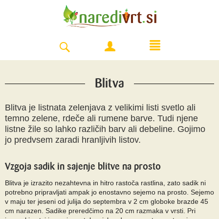
Blitva
Blitva je listnata zelenjava z velikimi listi svetlo ali
temno zelene, rdeče ali rumene barve. Tudi njene
listne žile so lahko različih barv ali debeline. Gojimo
jo predvsem zaradi hranljivih listov.
Vzgoja sadik in sajenje blitve na prosto
Blitva je izrazito nezahtevna in hitro rastoča rastlina, zato sadik ni
potrebno pripravljati ampak jo enostavno sejemo na prosto. Sejemo
v maju ter jeseni od julija do septembra v 2 cm globoke brazde 45
cm narazen. Sadike preredčimo na 20 cm razmaka v vrsti. Pri