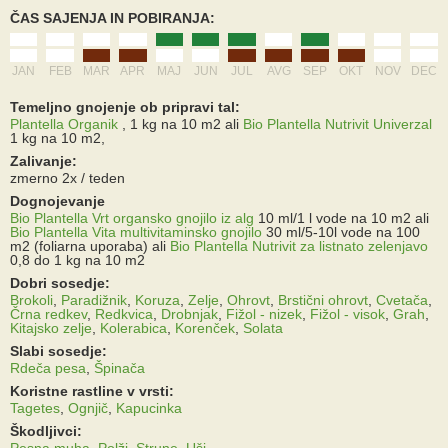
ČAS SAJENJA IN POBIRANJA:
JAN
FEB
MAR
APR
MAJ
JUN
JUL
AVG
SEP
OKT
NOV
DEC
Temeljno gnojenje ob pripravi tal:
Plantella Organik
, 1 kg na 10 m2
ali
Bio Plantella Nutrivit Univerzal
1 kg na 10 m2,
Zalivanje:
zmerno 2x / teden
Dognojevanje
Bio Plantella Vrt organsko gnojilo iz alg
10 ml/1 l vode na 10 m2
ali
Bio Plantella Vita multivitaminsko gnojilo
30 ml/5-10l vode na 100
m2 (foliarna uporaba)
ali
Bio Plantella Nutrivit za listnato zelenjavo
0,8 do 1 kg na 10 m2
Dobri sosedje:
Brokoli
,
Paradižnik
,
Koruza
,
Zelje
,
Ohrovt
,
Brstični ohrovt
,
Cvetača
,
Črna redkev
,
Redkvica
,
Drobnjak
,
Fižol - nizek
,
Fižol - visok
,
Grah
,
Kitajsko zelje
,
Kolerabica
,
Korenček
,
Solata
Slabi sosedje:
Rdeča pesa
,
Špinača
Koristne rastline v vrsti:
Tagetes
,
Ognjič
,
Kapucinka
Škodljivci:
Pesna muha
,
Polži
,
Strune
,
Uši