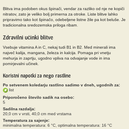
Blitva ima podoben okus špinači, vendar za razliko od nje ne kopiči
nitratov, zato je veliko bolj primerna za otroke. Liste blitve lahko
pripravimo tako kot špinačo, odebeljene listne žile pa kot beluše. Je
tradicionalna sredozemska priloga ribam.
Zdravilni učinki blitve
Vsebuje vitamina A in C, nekaj tudi B1 in B2. Med minerali ima
največ kalija, mangana, železa in kalcija. Pomaga pri vnetju
mehurja in zaprtju, ugodno vpliva na odvajanje vode in ima
pomirjevalni učinek.
Koristni napotki za nego rastline
Po setvenem koledarju rastlino sadimo v dneh, ugodnih za:
list
Priporočeno število sadik na osebo:
5
Sadilna razdalja:
20,0 cm v vrsti, 40,0 cm med vrstama
Temperatura za sajenje:
minimalna temperatura: 6 °C, optimalna temperatura: 16 °C