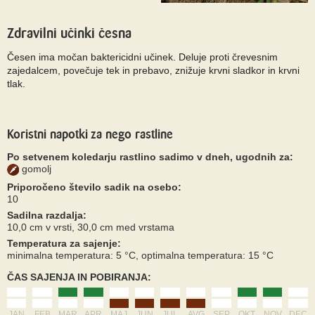
Zdravilni učinki česna
Česen ima močan baktericidni učinek. Deluje proti črevesnim
zajedalcem, povečuje tek in prebavo, znižuje krvni sladkor in krvni
tlak.
Koristni napotki za nego rastline
Po setvenem koledarju rastlino sadimo v dneh, ugodnih za:
gomolj
Priporočeno število sadik na osebo:
10
Sadilna razdalja:
10,0 cm v vrsti, 30,0 cm med vrstama
Temperatura za sajenje:
minimalna temperatura: 5 °C, optimalna temperatura: 15 °C
ČAS SAJENJA IN POBIRANJA:
JAN
FEB
MAR
APR
MAJ
JUN
JUL
AVG
SEP
OKT
NOV
DEC