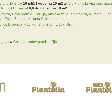
 gnojilo iz alg
10 ml/1 l vode na 10 m2
ali
Bio Plantella Vita multivitam
 Nutrivit Univerzal
0,6 do 0,8 kg na 10 m2
vetača
,
Črna redkev
,
Endivija
,
Kitajsko zelje
,
Kolerabica
,
Kumare
,
Lube
ča
,
Zelje
,
Zelena
,
Melone
,
Črni koren
otka
,
Drobnjak
,
Paprika
,
Sladki komarček
,
Grah
egavost
,
Gniloba plodov paprike
,
Rje