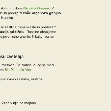
anskim gnojilom
Plantella Organik
. V
 ki jih ponuja
tekoče organsko gnojilo
d hladna
.
 so rastline rumenkaste in predvsem,
zija pri fižolu
. Rastline okopljemo,
zijevo listno gnojilo. Nikakor pa ne
asu cvetenja
in cvetovih. Še slabše je, če se med
som
Bio Plantella Vita
.
postavimo zastirko, rastline
. Zrna v njih so majhna.