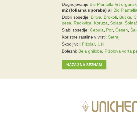
Dognojevanje
Bio Plantella Vrt organsko
m2 (foliarna uporaba)
ali
Bio Plantella
Dobri sosedje:
Blitva
,
Brokoli
,
Bučke
,
C
pesa
,
Redkvica
,
Koruza
,
Solata
,
Špina
Slabi sosedje:
Čebula
,
Por
,
Česen
,
Šal
Koristne rastline v vrsti:
Šetraj
Škodljivci:
Fižolar
,
Uši
Bolezni:
Bela gniloba
,
Fižolova vdrta p
NAZAJ NA SEZNAM