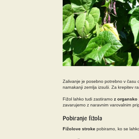
Zalivanje je posebno potrebno v čas
namakanji zemlja izsuši. Za krepitev 
Fižol lahko tudi zastiramo
z organsko 
zavarujemo z naravnim varovalnim pr
Pobiranje fižola
Fižolove stroke
pobiramo, ko se lahko