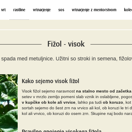
 vrt
rastline
vrtnarjenje
sos
vrtnarjenje z mentorstvom
kole
Fižol - visok
n spada med metuljnice. Užitni so stroki in semena, fižol
Kako sejemo visok fižol
Visok fižol sejemo naravnost
na stalno mesto od začetka 
setev v mrzlo zemljo pomeni slab vznik in oslabljene, pogos
v kupčke ob kole ali vrvice
, lahko pa tudi
ob koruzo
, ko
sortah sejemo do šest zrn na vrvico ali kol, ob koruzi le tri 
kol ali vrvico, ob koruzi do osem zrn. Skupine naj bodo nar
Pravilno gnojenje visokega fižola