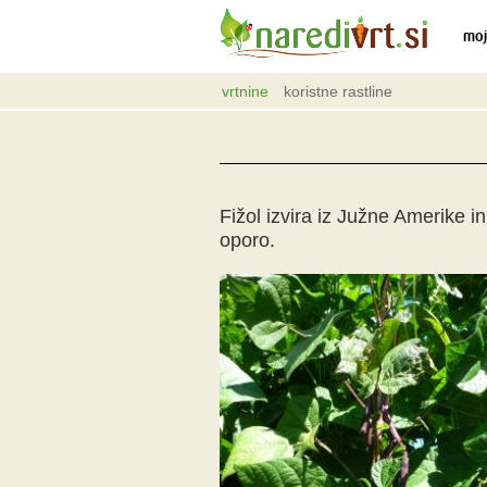
moj
vrtnine
koristne rastline
Fižol izvira iz Južne Amerike i
oporo.