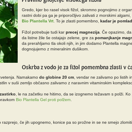
Gredo, kjer bo rasel visok fižol, skromno pognojimo z org
rastni dobi pa ga je priporočljivo zalivati z morskimi algami,
Bio Plantella Vrt
. To je zlasti pomembno,
kadar je pomla
Fižol potrebuje tudi kar
precej magnezija
. Če opazimo, da
da listne žile še ostajajo zelene, gre za
pomanjkanje magne
da prerahljamo tla okoli njih, in jim dodamo Plantella magne
dognojujemo z mineralnim dušikom.
Oskrba z vodo je za fižol pomembna zlasti v č
u cvetenja. Namakamo
do globine 20 cm
, vendar ne zalivamo po listih 
rastlin v suši zemljo občasno zalivamo z naravnim vitaminskim komplek
zastirko
, le na začetku ne hitimo, da se izognemo težavam s polži. Ko 
ipravkom
Bio Plantella Gel proti polžem
.
 razprejo, če jih upognemo, konice pa so prožne in se ne smejo zlomiti