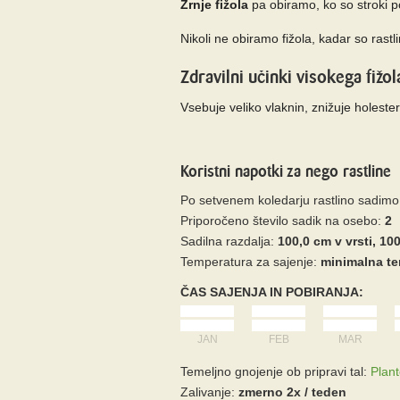
Zrnje fižola
pa obiramo, ko so stroki po
Nikoli ne obiramo fižola, kadar so rastli
Zdravilni učinki visokega fižol
Vsebuje veliko vlaknin, znižuje holester
Koristni napotki za nego rastline
Po setvenem koledarju rastlino sadimo
Priporočeno število sadik na osebo:
2
Sadilna razdalja:
100,0 cm v vrsti, 1
Temperatura za sajenje:
minimalna te
ČAS SAJENJA IN POBIRANJA:
JAN
FEB
MAR
Temeljno gnojenje ob pripravi tal:
Plant
Zalivanje:
zmerno 2x / teden