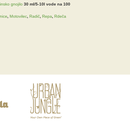
insko gnojilo
30 ml/5-10l vode na 100
nice
,
Motovilec
,
Radič
,
Repa
,
Rdeča