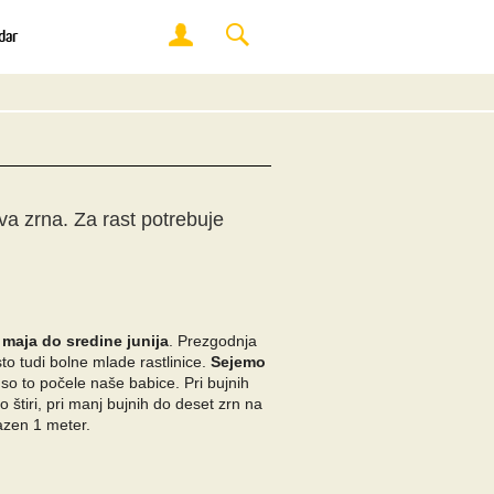
dar
ova zrna. Za rast potrebuje
maja do sredine junija
. Prezgodnja
to tudi bolne mlade rastlinice.
Sejemo
t so to počele naše babice. Pri bujnih
do štiri, pri manj bujnih do deset zrn na
azen 1 meter.