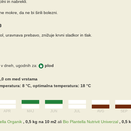
lni in nabrekli.
ne mokre, da ne bi širili bolezni.
a
ol, uravnava prebavo, znižuje krvni sladkor in tlak.
 v dneh, ugodnih za:
plod
00,0 cm med vrstama
mperatura: 8 °C, optimalna temperatura: 18 °C
APR
MAJ
JUN
JUL
AVG
SEP
ella Organik
, 0,5 kg na 10 m2
ali
Bio Plantella Nutrivit Univerzal
, 0,5