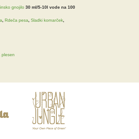
insko gnojilo
30 ml/5-10l vode na 100
ka
,
Rdeča pesa
,
Sladki komarček
,
a plesen