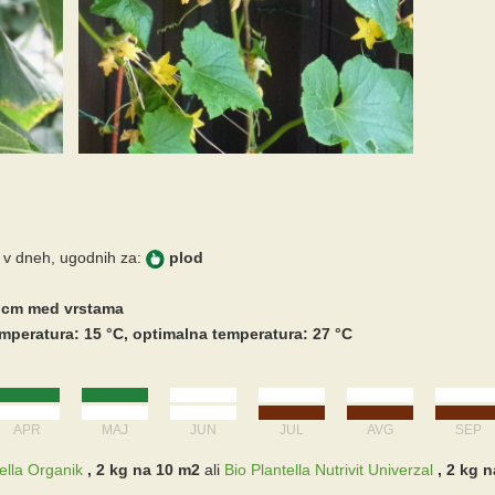
 v dneh, ugodnih za:
plod
,0 cm med vrstama
mperatura: 15 °C, optimalna temperatura: 27 °C
APR
MAJ
JUN
JUL
AVG
SEP
ella Organik
, 2 kg na 10 m2
ali
Bio Plantella Nutrivit Univerzal
, 2 kg 