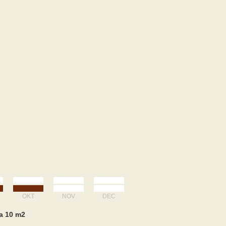
OKT
NOV
DEC
na 10 m2