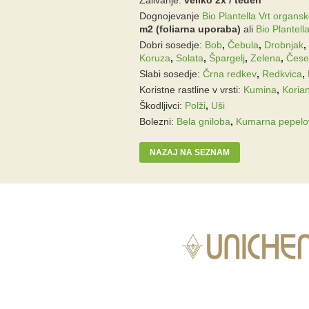
Zalivanje:
veliko 2x / teden
Dognojevanje
Bio Plantella Vrt organsko
m2 (foliarna uporaba)
ali
Bio Plantell
Dobri sosedje:
Bob
,
Čebula
,
Drobnjak
,
Koruza
,
Solata
,
Špargelj
,
Zelena
,
Čese
Slabi sosedje:
Črna redkev
,
Redkvica
,
Koristne rastline v vrsti:
Kumina
,
Koria
Škodljivci:
Polži
,
Uši
Bolezni:
Bela gniloba
,
Kumarna pepelo
NAZAJ NA SEZNAM