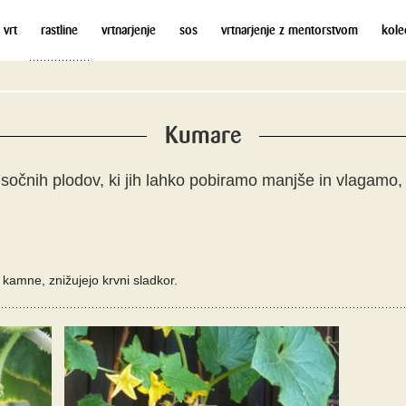
 vrt
rastline
vrtnarjenje
sos
vrtnarjenje z mentorstvom
kole
Kumare
očnih plodov, ki jih lahko pobiramo manjše in vlagamo, a
 kamne, znižujejo krvni sladkor.