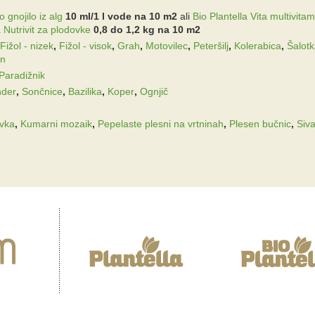
 gnojilo iz alg
10 ml/1 l vode na 10 m2
ali
Bio Plantella Vita multivitam
a Nutrivit za plodovke
0,8 do 1,2 kg na 10 m2
Fižol - nizek
,
Fižol - visok
,
Grah
,
Motovilec
,
Peteršilj
,
Kolerabica
,
Šalot
n
Paradižnik
nder
,
Sončnice
,
Bazilika
,
Koper
,
Ognjič
vka
,
Kumarni mozaik
,
Pepelaste plesni na vrtninah
,
Plesen bučnic
,
Siv