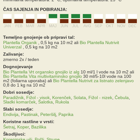
ČAS SAJENJA IN POBIRANJA:
JAN
FEB
MAR
APR
MAJ
JUN
JUL
AVG
SEP
OKT
NOV
DEC
Temeljno gnojenje ob pripravi tal:
Plantella Organik
, 0,5 kg na 10 m2
ali
Bio Plantella Nutrivit
Univerzal
, 0,5 kg na 10 m2
Zalivanje:
zmerno 2x / teden
Dognojevanje
Bio Plantella Vrt organsko gnojilo iz alg
10 ml/1 l vode na 10 m2
ali
Bio Plantella Vita multivitaminsko gnojilo
30 ml/5-10l vode na 100
m2 (foliarna uporaba)
ali
Bio Plantella Nutrivit za listnato zelenjavo
0,8 do 1 kg na 10 m2
Dobri sosedje:
Paradižnik
,
Fižol - visok
,
Korenček
,
Solata
,
Fižol - nizek
,
Čebula
,
Sladki komarček
,
Šalotka
,
Rukola
Slabi sosedje:
Endivija
,
Pastinak
,
Peteršilj
,
Paprika
Koristne rastline v vrsti:
Šetraj
,
Koper
,
Bazilika
Škodljivci:
Koreninske uši
,
Polži
,
Strune