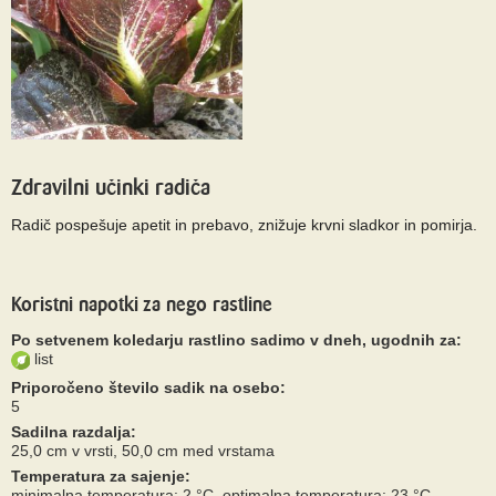
Zdravilni učinki radiča
Radič pospešuje apetit in prebavo, znižuje krvni sladkor in pomirja.
Koristni napotki za nego rastline
Po setvenem koledarju rastlino sadimo v dneh, ugodnih za:
list
Priporočeno število sadik na osebo:
5
Sadilna razdalja:
25,0 cm v vrsti, 50,0 cm med vrstama
Temperatura za sajenje:
minimalna temperatura: 2 °C, optimalna temperatura: 23 °C