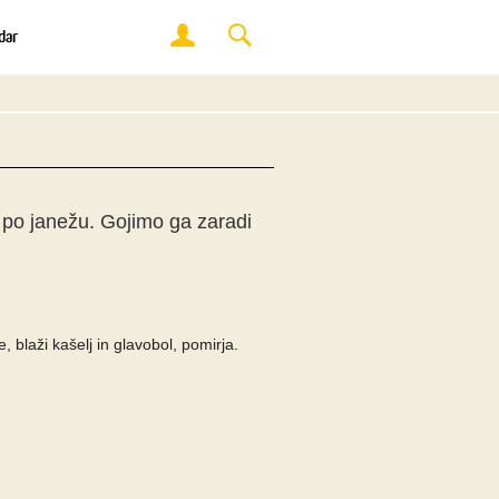
dar
j po janežu. Gojimo ga zaradi
 blaži kašelj in glavobol, pomirja.