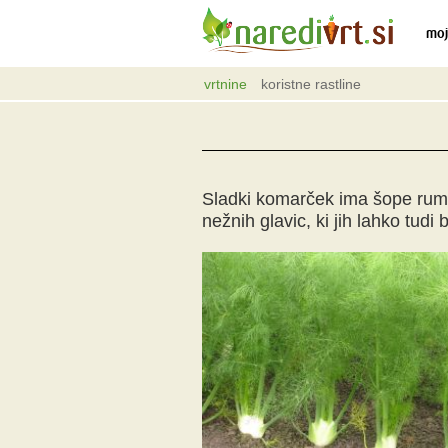
moj
vrtnine
koristne rastline
Sladki komarček ima šope rumen
nežnih glavic, ki jih lahko tudi 