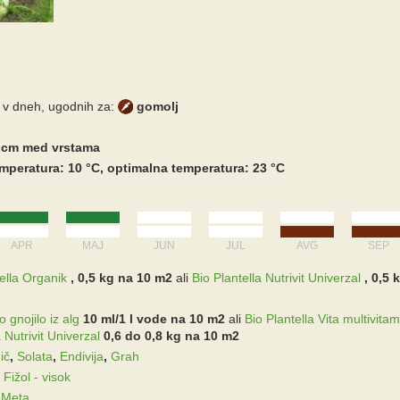
 v dneh, ugodnih za:
gomolj
,0 cm med vrstama
mperatura: 10 °C, optimalna temperatura: 23 °C
APR
MAJ
JUN
JUL
AVG
SEP
ella Organik
, 0,5 kg na 10 m2
ali
Bio Plantella Nutrivit Univerzal
, 0,5
 gnojilo iz alg
10 ml/1 l vode na 10 m2
ali
Bio Plantella Vita multivitam
 Nutrivit Univerzal
0,6 do 0,8 kg na 10 m2
ič
,
Solata
,
Endivija
,
Grah
,
Fižol - visok
,
Meta