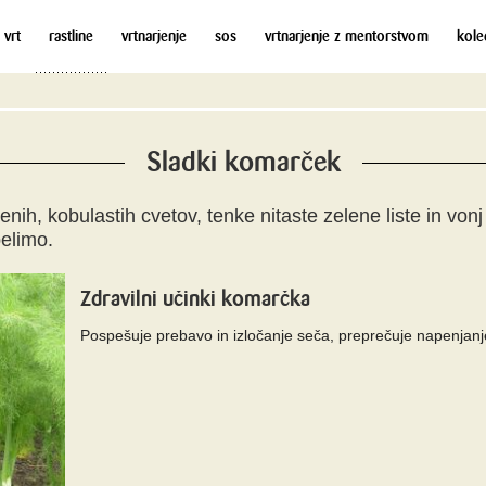
 vrt
rastline
vrtnarjenje
sos
vrtnarjenje z mentorstvom
kole
Sladki komarček
ih, kobulastih cvetov, tenke nitaste zelene liste in von
belimo.
Zdravilni učinki komarčka
Pospešuje prebavo in izločanje seča, preprečuje napenjanje,