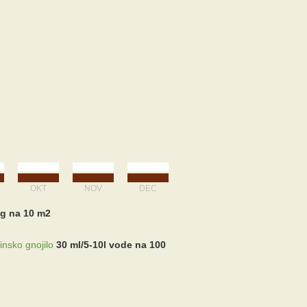
OKT
NOV
DEC
 kg na 10 m2
insko gnojilo
30 ml/5-10l vode na 100