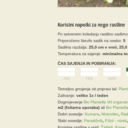
Koristni napotki za nego rastline
Po setvenem koledarju rastlino sadimo
Priporočeno število sadik na osebo:
5
Sadilna razdalja:
25,0 cm v vrsti, 25
Temperatura za sajenje:
minimalna te
ČAS SAJENJA IN POBIRANJA:
JAN
FEB
MAR
Temeljno gnojenje ob pripravi tal:
Plant
Zalivanje:
veliko 1x / teden
Dognojevanje
Bio Plantella Vrt organsko
m2 (foliarna uporaba)
ali
Bio Plantella
Dobri sosedje:
Kumare
,
Motovilec
,
Rad
Slabi sosedje:
Paradižnik
,
Fižol - nizek
Koristne rastline v vrsti:
Žajbelj
,
Koper