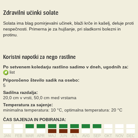
Zdravilni učinki solate
Solata ima blag pomirjevalni učinek, blaži krče in kašelj, deluje proti
nespečnosti. Primerna je za hujšanje, pri sladkorni bolezni in
protinu.
Koristni napotki za nego rastline
Po setvenem koledarju rastlino sadimo v dneh, ugodnih za:
list
Priporočeno število sadik na osebo:
5
Sadilna razdalja:
20,0 cm v vrsti, 50,0 cm med vrstama
Temperatura za sajenje:
minimalna temperatura: 10 °C, optimalna temperatura: 20 °C
ČAS SAJENJA IN POBIRANJA:
JAN
FEB
MAR
APR
MAJ
JUN
JUL
AVG
SEP
OKT
NOV
DEC