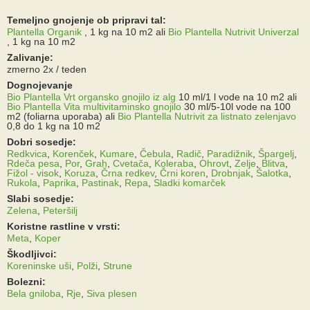
Temeljno gnojenje ob pripravi tal:
Plantella Organik
, 1 kg na 10 m2
ali
Bio Plantella Nutrivit Univerzal
, 1 kg na 10 m2
Zalivanje:
zmerno 2x / teden
Dognojevanje
Bio Plantella Vrt organsko gnojilo iz alg
10 ml/1 l vode na 10 m2
ali
Bio Plantella Vita multivitaminsko gnojilo
30 ml/5-10l vode na 100
m2 (foliarna uporaba)
ali
Bio Plantella Nutrivit za listnato zelenjavo
0,8 do 1 kg na 10 m2
Dobri sosedje:
Redkvica
,
Korenček
,
Kumare
,
Čebula
,
Radič
,
Paradižnik
,
Špargelj
,
Rdeča pesa
,
Por
,
Grah
,
Cvetača
,
Koleraba
,
Ohrovt
,
Zelje
,
Blitva
,
Fižol - visok
,
Koruza
,
Črna redkev
,
Črni koren
,
Drobnjak
,
Šalotka
,
Rukola
,
Paprika
,
Pastinak
,
Repa
,
Sladki komarček
Slabi sosedje:
Zelena
,
Peteršilj
Koristne rastline v vrsti:
Meta
,
Koper
Škodljivci:
Koreninske uši
,
Polži
,
Strune
Bolezni:
Bela gniloba
,
Rje
,
Siva plesen