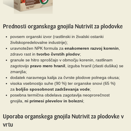
Prednosti organskega gnojila Nutrivit za plodovke
povsem organski izvor (rastlinski in živalski ostanki
živilskopredelovalne industrije);
uravnotežen NPK formula za
enakomeren razvoj korenin
,
zdravo rast in
tvorbo čvrstih plodov
;
granule se hitro sproščajo v območju korenin, rastlinam
zagotovijo
pravo mero hranil
, izguba hranil (zlasti dušika) se
zmanjša;
dodatek naravnega kalija za čvrste plodove polnega okusa;
visoka vsebnostjo suhe (90 %) ter organske snovi (65 %)
za
boljšo sposobnost zadrževanja vode
;
posebna termična obdelava zagotavlja neoprorečnost
gnojila,
ni primesi plevelov in bolezni
;
Uporaba organskega gnojila Nutrivit za plodovke v
vrtu