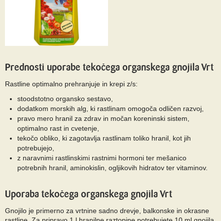
Prednosti uporabe tekočega organskega gnojila Vrt
Rastline optimalno prehranjuje in krepi z/s:
stoodstotno organsko sestavo,
dodatkom morskih alg, ki rastlinam omogoča odličen razvoj,
pravo mero hranil za zdrav in močan koreninski sistem,
optimalno rast in cvetenje,
tekočo obliko, ki zagotavlja rastlinam toliko hranil, kot jih
potrebujejo,
z naravnimi rastlinskimi rastnimi hormoni ter mešanico
potrebnih hranil, aminokislin, ogljikovih hidratov ter vitaminov.
Uporaba tekočega organskega gnojila Vrt
Gnojilo je primerno za vrtnine sadno drevje, balkonske in okrasne
rastline. Za pripravo 1 l hranilne raztopine potrebujete 10 ml gnojila.