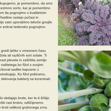
e kupujemo, je pomembno, da smo
prezimno sorto, kar je pomembno
jem tla pognojimo s kvalitetnim
Rastline rastejo počasi in
tjo zato uporabimo tekoče gnojilo
im enkrat tedensko pognojimo
 gredi lahko v vmesnem času
ola ali različnih sort solate. Ti
 rast plevela in zaščitita zemljo
aštetega bo fižol s svojimi
krboval sadike kapusnic z
potrebujejo. Ko fižol pobiramo,
 delovanja bakterij na koreninah.
 obdajajo brste, ker le-ti ščitijo
šiti rast brstov, odščipnemo
o brsti velikost grahovega zrna.