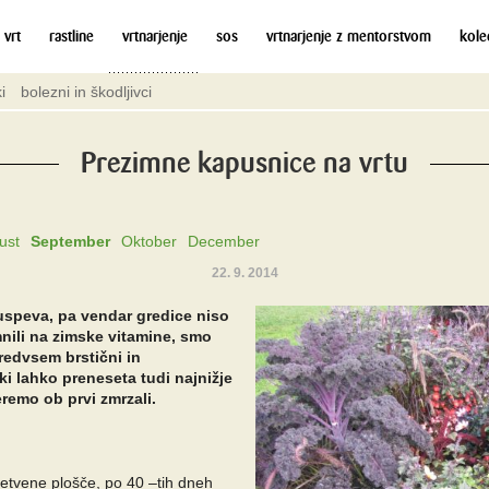
 vrt
rastline
vrtnarjenje
sos
vrtnarjenje z mentorstvom
kole
i
bolezni in škodljivci
Prezimne kapusnice na vrtu
ust
September
Oktober
December
22. 9. 2014
 uspeva, pa vendar gredice niso
nili na zimske vitamine, smo
redvsem brstični in
 ki lahko preneseta tudi najnižje
remo ob prvi zmrzali.
setvene plošče, po 40 –tih dneh