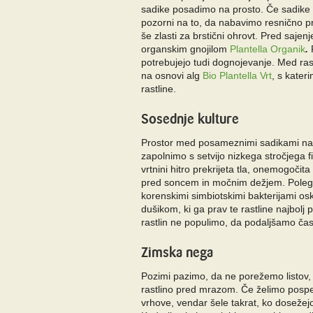
sadike posadimo na prosto. Če sadik
pozorni na to, da nabavimo resnično 
še zlasti za brstični ohrovt. Pred sajen
organskim gnojilom
Plantella Organik
.
potrebujejo tudi dognojevanje. Med ras
na osnovi alg
Bio Plantella Vrt
, s kater
rastline.
Sosednje kulture
Prostor med posameznimi sadikami na
zapolnimo s setvijo nizkega stročjega fiž
vrtnini hitro prekrijeta tla, onemogočita
pred soncem in močnim dežjem. Poleg n
korenskimi simbiotskimi bakterijami os
dušikom, ki ga prav te rastline najbolj 
rastlin ne populimo, da podaljšamo čas
Zimska nega
Pozimi pazimo, da ne porežemo listov, ki
rastlino pred mrazom. Če želimo pospe
vrhove, vendar šele takrat, ko dosežej