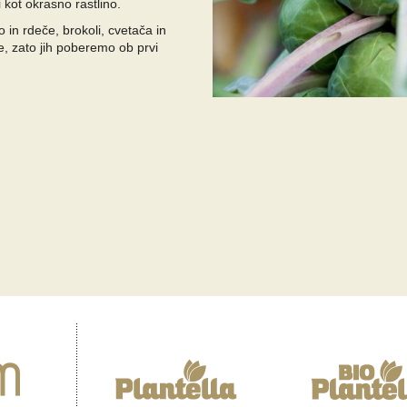
 kot okrasno rastlino.
o in rdeče, brokoli, cvetača in
, zato jih poberemo ob prvi