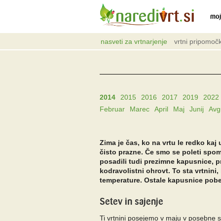
moj
nasveti za vrtnarjenje
vrtni pripomočk
2014
2015
2016
2017
2019
2022
Februar
Marec
April
Maj
Junij
Avg
Zima je čas, ko na vrtu le redko kaj
čisto prazne. Če smo se poleti spom
posadili tudi prezimne kapusnice, p
kodravolistni ohrovt. To sta vrtnini,
temperature. Ostale kapusnice pobe
Setev in sajenje
Ti vrtnini posejemo v maju v posebne 