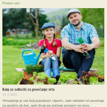
Preberi več
Kdaj se odločiti za povečanje vrta
13. 3. 2015
Vrtnarjenje je vse bolj popularen »šport«, zato nekateri vrt povečajo
za gredico ali dve, spet drugi pa začnejo povsem na novo.