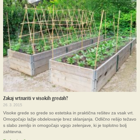
Zakaj vrtnariti v visokih gredah?
26. 3. 2015
Visoke grede so grede so estetska in praktična rešitev za vsak vrt.
Omogočajo lažje obdelovanje brez sklanjanja. Odlično rešijo težavo
s slabo zemljo in omogočajo vgojo zelenjave, ki je toplotno bolj
zahtevna.