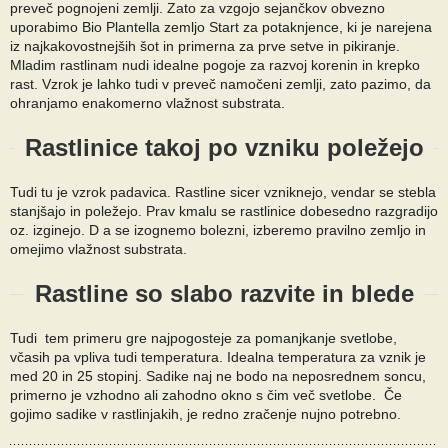
preveč pognojeni zemlji. Zato za vzgojo sejančkov obvezno
uporabimo Bio Plantella zemljo Start za potaknjence, ki je narejena
iz najkakovostnejših šot in primerna za prve setve in pikiranje.
Mladim rastlinam nudi idealne pogoje za razvoj korenin in krepko
rast. Vzrok je lahko tudi v preveč namočeni zemlji, zato pazimo, da
ohranjamo enakomerno vlažnost substrata.
Rastlinice takoj po vzniku poležejo
Tudi tu je vzrok padavica. Rastline sicer vzniknejo, vendar se stebla
stanjšajo in poležejo. Prav kmalu se rastlinice dobesedno razgradijo
oz. izginejo. D a se izognemo bolezni, izberemo pravilno zemljo in
omejimo vlažnost substrata.
Rastline so slabo razvite in blede
Tudi tem primeru gre najpogosteje za pomanjkanje svetlobe,
včasih pa vpliva tudi temperatura. Idealna temperatura za vznik je
med 20 in 25 stopinj. Sadike naj ne bodo na neposrednem soncu,
primerno je vzhodno ali zahodno okno s čim več svetlobe. Če
gojimo sadike v rastlinjakih, je redno zračenje nujno potrebno.