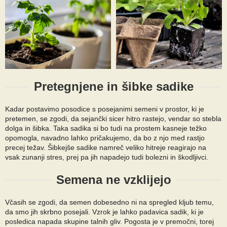
Pretegnjene in šibke sadike
Kadar postavimo posodice s posejanimi semeni v prostor, ki je
pretemen, se zgodi, da sejančki sicer hitro rastejo, vendar so stebla
dolga in šibka. Taka sadika si bo tudi na prostem kasneje težko
opomogla, navadno lahko pričakujemo, da bo z njo med rastjo
precej težav. Šibkejše sadike namreč veliko hitreje reagirajo na
vsak zunanji stres, prej pa jih napadejo tudi bolezni in škodljivci.
Semena ne vzklijejo
Včasih se zgodi, da semen dobesedno ni na spregled kljub temu,
da smo jih skrbno posejali. Vzrok je lahko padavica sadik, ki je
posledica napada skupine talnih gliv. Pogosta je v premočni, torej