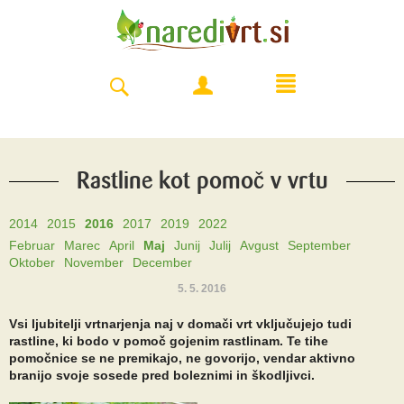
Rastline kot pomoč v vrtu
2014
2015
2016
2017
2019
2022
Februar
Marec
April
Maj
Junij
Julij
Avgust
September
Oktober
November
December
5. 5. 2016
Vsi ljubitelji vrtnarjenja naj v domači vrt vključujejo tudi
rastline, ki bodo v pomoč gojenim rastlinam. Te tihe
pomočnice se ne premikajo, ne govorijo, vendar aktivno
branijo svoje sosede pred boleznimi in škodljivci.