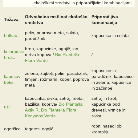
ekološkimi sredstvi in priporočljivimi kombinacijami
Odvračalna rastlina/ ekološka
Priporočljiva
Težava
sredstva
kombinacija
pelin, poprova meta, solata,
bolhač
kapusnice in solata
paradižnik
hren, kapucinke, ognjič, lan,
koloradski
mrtva kopriva /
Bio Plantella
/
hrošč
Flora Verde
kapusnice in
zelena, žajbelj, pelin, paradižnik,
kapusov
paradižnik, kapusnice
timijan, rožmarin, koper, poprova
belin
in zelena, kapusnice
meta
in začimbe
kapucinka, sivka, šetraj, meta,
šetraj in fižol,
bazilika, kopriva/
Bio Plantella
kapucinke pod
uši
Aktiv R
,
Bio Plantella Flora
drevesi, vrtnice in
Kenyatox Verde
sivka
robni nasadi ob
ogorčice
tagetes, ognjič
krompirju