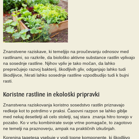
Znanstvene raziskave, ki temeljijo na proučevanju odnosov med
rastlinami, so razkrile, da biološko aktivne substance rastlin vplivajo
na sosednje rastline. Njihov vpliv je tako močan, da lahko
preprečujejo razvoj bakterij, škodljivih gliv, odganjajo lahko tudi
škodljivce, hkrati lahko sosednje rastline vzpodbudijo tudi k bujni
rasti.
Koristne rastline in ekološki pripravki
Znanstvena raziskovanja koristno sosedstvo rastlin priznavajo
redkeje kot to potrdimo v praksi. Časovni razpon se lahko giblje
med nekaj desetletji ali celo stoletji, saj stara znanja hitro tonejo v
pozabo. Ko v vrtu kombinirate svoje vrtne pomagače, to zagotovo
ne temelji na praznoverju, ampak na praktičnih izkušnjah.
Korenina tagetesa vsebuje v vodi topne komponente, ki škodljivo