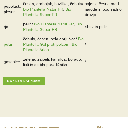
česen, drobnjak, bazilika, čebula/
sajenje česna med
pepelasta
Bio Plantella Natur FR
,
Bio
jagode in pod sadno
plesen
Plantella Super FR
drevje
pelin/
Bio Plantella Natur FR
,
Bio
rje
ribez in pelin
Plantella Super FR
čebula, česen, bela gorjušica/
Bio
polži
Plantella Gel proti polžem
,
Bio
/
Plantella Arion +
zelena, žajbelj, kamilica, borago,
gosenice
/
listi in stebla paradižnika
NAZAJ NA SEZNAM