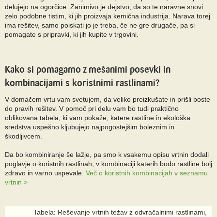
delujejo na ogorčice. Zanimivo je dejstvo, da so te naravne snovi
zelo podobne tistim, ki jih proizvaja kemična industrija. Narava torej
ima rešitev, samo poiskati jo je treba, če ne gre drugače, pa si
pomagate s pripravki, ki jih kupite v trgovini.
Kako si pomagamo z mešanimi posevki in
kombinacijami s koristnimi rastlinami?
V domačem vrtu vam svetujem, da veliko preizkušate in prišli boste
do pravih rešitev. V pomoč pri delu vam bo tudi praktično
oblikovana tabela, ki vam pokaže, katere rastline in ekološka
sredstva uspešno kljubujejo najpogostejšim boleznim in
škodljivcem.
Da bo kombiniranje še lažje, pa smo k vsakemu opisu vrtnin dodali
poglavje o koristnih rastlinah, v kombinaciji katerih bodo rastline bolj
zdravo in varno uspevale.
Več o koristnih kombinacijah v seznamu
vrtnin >
Tabela: Reševanje vrtnih težav z odvračalnimi rastlinami,