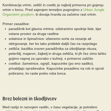
Kombinacija vrtnin, zelišč in cvetlic je najbolj primerna pri gojenju
vrtnin v loncu. Pred sajenjem temeljno pognojimo z
Urban Jungle
Organskim gnojilom
, ki dovaja hranila za začetno rast vrtnin.
Primer zasaditve:
paradižnik kot glavna vrtnina: odstranimo spodnje liste, kjer
ostane prostor za druge rastline
solatnice in špinačnice: izberemo sorte za rezanje ali
obtrgovanje, ker bo tako pridelek daljši čas na razpolago
zelišča: bazilika zraven paradižnika za izboljšanje okusa;
peteršilj, majaron, žajbelj in druga zelišča, ki jih čez zimo lahko
gojimo naprej za uporabo v kuhinji, s primerno zaščito
cvetlice: žametnice, ognjič, kapucinke (po eno sadiko),
privabljajo opraševalce. Kapucinke posadimo na rob in sproti
pobiramo, ko raste preko roba lonca.
Brez bolezni in škodljivcev
Med rastjo in razvojem rastlin, v času vegetacije, je potrebno