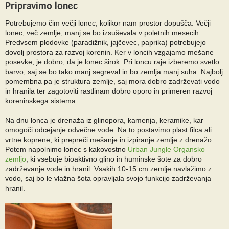
Pripravimo lonec
Potrebujemo čim večji lonec, kolikor nam prostor dopušča. Večji
lonec, več zemlje, manj se bo izsuševala v poletnih mesecih.
Predvsem plodovke (paradižnik, jajčevec, paprika) potrebujejo
dovolj prostora za razvoj korenin. Ker v loncih vzgajamo mešane
posevke, je dobro, da je lonec širok. Pri loncu raje izberemo svetlo
barvo, saj se bo tako manj segreval in bo zemlja manj suha. Najbolj
pomembna pa je struktura zemlje, saj mora dobro zadrževati vodo
in hranila ter zagotoviti rastlinam dobro oporo in primeren razvoj
koreninskega sistema.
Na dnu lonca je drenaža iz glinopora, kamenja, keramike, kar
omogoči odcejanje odvečne vode. Na to postavimo plast filca ali
vrtne koprene, ki prepreči mešanje in izpiranje zemlje z drenažo.
Potem napolnimo lonec s kakovostno
Urban Jungle Organsko
zemljo
, ki vsebuje bioaktivno glino in huminske šote za dobro
zadrževanje vode in hranil. Vsakih 10-15 cm zemlje navlažimo z
vodo, saj bo le vlažna šota opravljala svojo funkcijo zadrževanja
hranil.