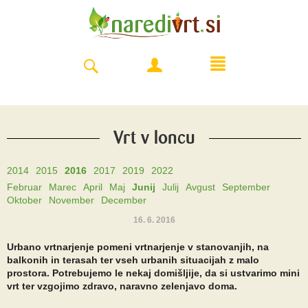
Vrt v loncu
2014
2015
2016
2017
2019
2022
Februar
Marec
April
Maj
Junij
Julij
Avgust
September
Oktober
November
December
16. 6. 2016
Urbano vrtnarjenje pomeni vrtnarjenje v stanovanjih, na
balkonih in terasah ter vseh urbanih situacijah z malo
prostora. Potrebujemo le nekaj domišljije, da si ustvarimo mini
vrt ter vzgojimo zdravo, naravno zelenjavo doma.