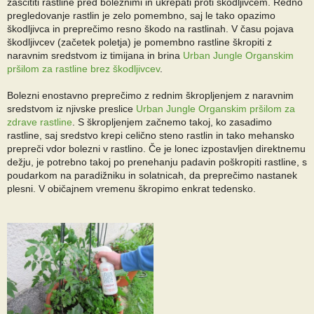
zaščititi rastline pred boleznimi in ukrepati proti škodljivcem. Redno
pregledovanje rastlin je zelo pomembno, saj le tako opazimo
škodljivca in preprečimo resno škodo na rastlinah. V času pojava
škodljivcev (začetek poletja) je pomembno rastline škropiti z
naravnim sredstvom iz timijana in brina
Urban Jungle Organskim
pršilom za rastline brez škodljivcev
.
Bolezni enostavno preprečimo z rednim škropljenjem z naravnim
sredstvom iz njivske preslice
Urban Jungle Organskim pršilom za
zdrave rastline
. S škropljenjem začnemo takoj, ko zasadimo
rastline, saj sredstvo krepi celično steno rastlin in tako mehansko
prepreči vdor bolezni v rastlino. Če je lonec izpostavljen direktnemu
dežju, je potrebno takoj po prenehanju padavin poškropiti rastline, s
poudarkom na paradižniku in solatnicah, da preprečimo nastanek
plesni. V običajnem vremenu škropimo enkrat tedensko.