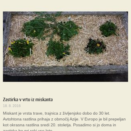
Zastirka v vrtu iz miskanta
18. 8. 2016
Miskant je vrsta trave, trajnica z življenjsko dobo do 30 let.
Avtohtona rastlina prihaja z območij Azije. V Evropo je bil prepeljan
kot okrasna rastlina sredi 20. stoletja. Posadimo si jo doma in
zastirka bo pri roki vse leto.