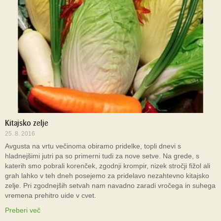
Kitajsko zelje
25. 8. 2016
Avgusta na vrtu večinoma obiramo pridelke, topli dnevi s
hladnejšimi jutri pa so primerni tudi za nove setve. Na grede, s
katerih smo pobrali korenček, zgodnji krompir, nizek stročji fižol ali
grah lahko v teh dneh posejemo za pridelavo nezahtevno kitajsko
zelje. Pri zgodnejših setvah nam navadno zaradi vročega in suhega
vremena prehitro uide v cvet.
Preberi več