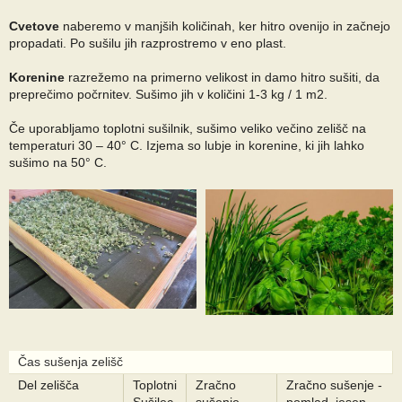
Cvetove
naberemo v manjših količinah, ker hitro ovenijo in začnejo
propadati. Po sušilu jih razprostremo v eno plast.
Korenine
razrežemo na primerno velikost in damo hitro sušiti, da
preprečimo počrnitev. Sušimo jih v količini 1-3 kg / 1 m2.
Če uporabljamo toplotni sušilnik, sušimo veliko večino zelišč na
temperaturi 30 – 40° C. Izjema so lubje in korenine, ki jih lahko
sušimo na 50° C.
Čas sušenja zelišč
Del zelišča
Toplotni
Zračno
Zračno sušenje -