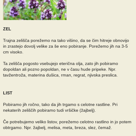
ZEL
Trajna zelišča porežemo na tako višino, da se čim hitreje obnovijo
in zrastejo dovolj velike za še eno pobiranje. Porežemo jih na 3-5
cm visoko.
Ta zelišča pogosto vsebujejo eterična olja, zato jih pobiramo
dopoldan ali pozno popoldan, ne v času hude pripeke. Npr.
tavžentroža, materina dušica, rman, regrat, njivska preslica.
LIST
Pobiramo jih ročno, tako da jih trgamo s celotne rastline. Pri
nekaterih zeliščih pobiramo tudi vršičke (žajbelj).
Če potrebujemo veliko listov, porežemo celotno rastlino in jo potem
obtrgamo. Npr. žajbelj, melisa, meta, breza, slez, čemaž.