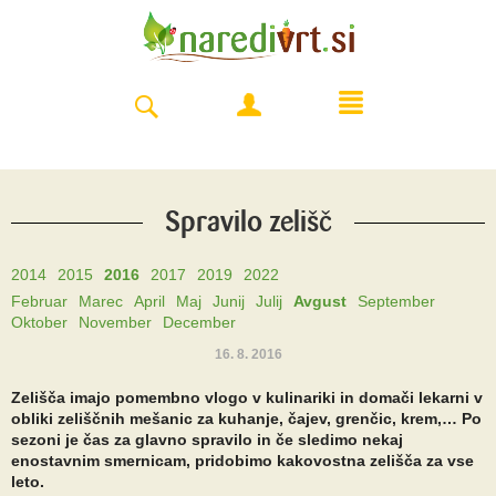
Spravilo zelišč
2014
2015
2016
2017
2019
2022
Februar
Marec
April
Maj
Junij
Julij
Avgust
September
Oktober
November
December
16. 8. 2016
Zelišča imajo pomembno vlogo v kulinariki in domači lekarni v
obliki zeliščnih mešanic za kuhanje, čajev, grenčic, krem,… Po
sezoni je čas za glavno spravilo in če sledimo nekaj
enostavnim smernicam, pridobimo kakovostna zelišča za vse
leto.