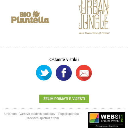
Ostanite v stiku
ŽELIM PRIMATI E-VIJESTI
Unichem
-
Varstvo osebnih podatkov
-
Pogoji uporabe
-
Izdelava spletnih strani