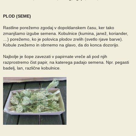
PLOD (SEME)
Rastline porežemo zgodaj v dopoldanskem času, ker tako
zmanjšamo izgube semena. Kobulnice (kumina, janež, koriander,
…) porežemo, ko je polovica plodov zrelih (svetlo rjave barve).
Kobule zvežemo in obrnemo na glavo, da do konca dozorijo.
Najbolje je šope zavezati v papirnate vreče ali pod njih
razprostremo čist papir, na katerega padajo semena. Npr. pegasti
badelj, lan, različne kobulnice.