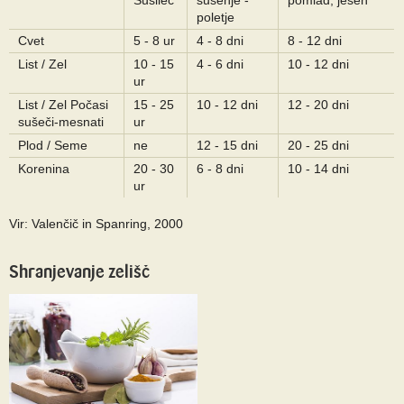
Sušilec
sušenje -
pomlad, jesen
poletje
Cvet
5 - 8 ur
4 - 8 dni
8 - 12 dni
List / Zel
10 - 15
4 - 6 dni
10 - 12 dni
ur
List / Zel Počasi
15 - 25
10 - 12 dni
12 - 20 dni
sušeči-mesnati
ur
Plod / Seme
ne
12 - 15 dni
20 - 25 dni
Korenina
20 - 30
6 - 8 dni
10 - 14 dni
ur
Vir: Valenčič in Spanring, 2000
Shranjevanje zelišč