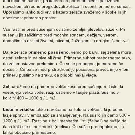
tudi toplotne sušilce, pri katerih bo potrebno slediti priloženim
navodilom ali redno pregledovati zelišča in oceniti primerno suhost.
Uporabimo lahko tudi vrv, s katero zelišča zvežemo v šopke in jih
obesimo v primeren prostor.
Vse rastline pred sušenjem očistimo zemlje, plevelov, žuželk. Pri
sušenju jih zaščitimo pred močnim soncem, dežjem, vetrom,
domačimi in divjimi živalmi, pticami, žuželkami in drugimi škodljivci.
Da je zelišče
primerno posušeno
, vemo po barvi, saj zelena mora
ostati zelena in ne siva ali črna. Primerno suhost prepoznamo tako,
da zel enostavno prelomimo. Če se le prepogne, jo moramo še
dosušiti. Če pa se med prsti zdrobi, je posušena preveč in jo v tem
primeru pustimo na zraku, da pridobi nekaj vlage.
Zel
narežemo na primerno velike kose pred sušenjem. Tiste, ki
vsebujejo veliko vode, razprostremo v tanjše plasti. Sušimo v
količini 400 – 1000 g / 1 m2.
Liste in vršičke
lahko narežemo na želeno velikost, ki jo bomo
lažje spravili v embalažo za shranjevanje. Na sušilo jih damo 600 –
1200 g / 1 m2. Rastline z bolj mesnatimi listi (žajbelj) se sušijo dalj
časa kot tiste s tankimi listi (melisa). Če sušilo prenapolnimo, jih
lahko občasno premešamo.