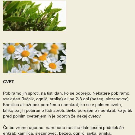
CVET
Pobiramo jih sproti, na tisti dan, ko se odprejo. Nekatere pobiramo
vsak dan (lučnik, ognjič, arnika) ali na 2-3 dni (bezeg, slezenovec).
Kamilico ali ožepek porežemo naenkrat, ko so v polnem cvetu,
lahko pa jih pobiramo tudi sproti. Sivko porežemo naenkrat, ko je tik
pred polnim cvetenjem in je odprtih že nekaj cvetov.
Če bo vreme ugodno, nam bodo rastline dale jeseni pridelek še
enkrat: kamilica, slezenovec, bezeg, ognjič, sivka, arnika.