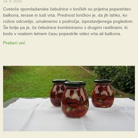
14. 9. 2016
Cvetoče spomladanske čebulnice v lončkih so prijetna popestritev
balkona, terase in tudi vrta. Prednost lončkov je, da jih lahko, ko
rožice odcvetijo, umaknemo s področja, izpostavljenega pogledom.
Še bolje pa je, če čebulnice kombiniramo z drugimi rastlinami, ki
bodo v vsakem letnem času popestrile videz vrta ali balkona.
Preberi več