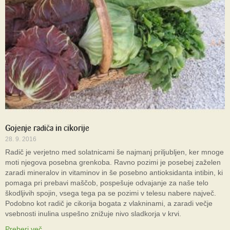
Gojenje radiča in cikorije
28. 9. 2016
Radič je verjetno med solatnicami še najmanj priljubljen, ker mnoge
moti njegova posebna grenkoba. Ravno pozimi je posebej zaželen
zaradi mineralov in vitaminov in še posebno antioksidanta intibin, ki
pomaga pri prebavi maščob, pospešuje odvajanje za naše telo
škodljivih spojin, vsega tega pa se pozimi v telesu nabere največ.
Podobno kot radič je cikorija bogata z vlakninami, a zaradi večje
vsebnosti inulina uspešno znižuje nivo sladkorja v krvi.
Preberi več