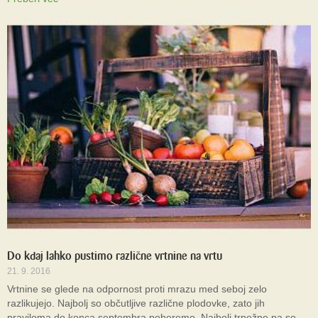
Do kdaj lahko pustimo različne vrtnine na vrtu
21. 9. 2016
Vrtnine se glede na odpornost proti mrazu med seboj zelo
razlikujejo. Najbolj so občutljive različne plodovke, zato jih
praviloma do konca septembra poberemo. Najbolj trpežne pa so