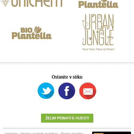
Ostanite v stiku
ŽELIM PRIMATI E-VIJESTI
Unichem
-
Varstvo osebnih podatkov
-
Pogoji uporabe
-