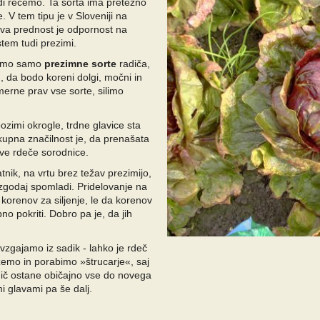
adi rečemo. Ta sorta ima pretežno
. V tem tipu je v Sloveniji na
va prednost je odpornost na
stem tudi prezimi.
ujemo samo
prezimne sorte
radiča,
, da bodo koreni dolgi, močni in
imerne prav vse sorte, silimo
 pozimi okrogle, trdne glavice sta
kupna značilnost je, da prenašata
ove rdeče sorodnice.
tnik, na vrtu brez težav prezimijo,
 zgodaj spomladi. Pridelovanje na
 korenov za siljenje, le da korenov
no pokriti. Dobro pa je, da jih
a vzgajamo iz sadik - lahko je rdeč
ežemo in porabimo »štrucarje«, saj
adič ostane običajno vse do novega
imi glavami pa še dalj.