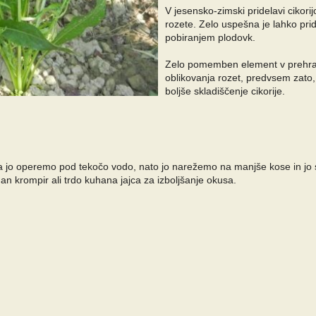
V jesensko-zimski pridelavi cikori
rozete. Zelo uspešna je lahko prid
pobiranjem plodovk.
Zelo pomemben element v prehrani 
oblikovanja rozet, predvsem zato
boljše skladiščenje cikorije.
da jo operemo pod tekočo vodo, nato jo narežemo na manjše kose in jo s
an krompir ali trdo kuhana jajca za izboljšanje okusa.