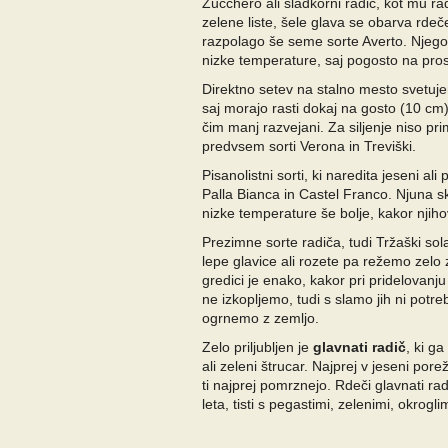
Zucchero ali sladkorni radič, kot mu r
zelene liste, šele glava se obarva rdeče
razpolago še seme sorte Averto. Njego
nizke temperature, saj pogosto na pro
Direktno setev na stalno mesto svet
saj morajo rasti dokaj na gosto (10 cm)
čim manj razvejani. Za siljenje niso pr
predvsem sorti Verona in Treviški.
Pisanolistni sorti, ki naredita jeseni ali
Palla Bianca in Castel Franco. Njuna s
nizke temperature še bolje, kakor njih
Prezimne sorte radiča, tudi Tržaški sola
lepe glavice ali rozete pa režemo zelo
gredici je enako, kakor pri pridelovanju
ne izkopljemo, tudi s slamo jih ni potreb
ogrnemo z zemljo.
Zelo priljubljen je
glavnati radič
, ki g
ali zeleni štrucar. Najprej v jeseni por
ti najprej pomrznejo. Rdeči glavnati r
leta, tisti s pegastimi, zelenimi, okrogl