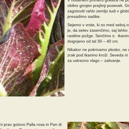
V nobenem primeru gredice ne pog
obilno gnojen prejšnji posevek.
zagotoviti rahlo zemljo tudi v glo
presadimo sadike.
Sejemo v vrste, ki so med seboj o
je, da setev zasenčimo, saj lahko
rastline požge. Senčimo s: tkanin
dvignjeno od tal 30 – 40 cm.
Nikakor ne pokrivamo plosko, ne
zrak pod tkanino kroži. Seveda n
za ustrezno vlago – zalivanje.
ni prav gotovo Palla rosa in Pan di