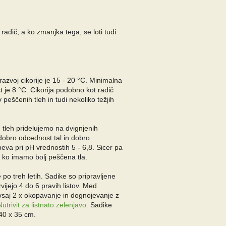
radič, a ko zmanjka tega, se loti tudi
azvoj cikorije je 15 - 20 °C. Minimalna
t je 8 °C. Cikorija podobno kot radič
v peščenih tleh in tudi nekoliko težjih
 tleh pridelujemo na dvignjenih
dobro odcednost tal in dobro
eva pri pH vrednostih 5 - 6,8. Sicer pa
u, ko imamo bolj peščena tla.
 po treh letih. Sadike so pripravljene
vijejo 4 do 6 pravih listov. Med
saj 2 x okopavanje in dognojevanje z
Nutrivit za listnato zelenjavo.
Sadike
40 x 35 cm.