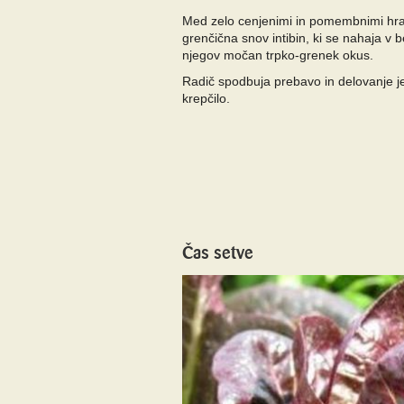
Med zelo cenjenimi in pomembnimi hrani
grenčična snov intibin, ki se nahaja v be
njegov močan trpko-grenek okus.
Radič spodbuja prebavo in delovanje j
krepčilo.
Čas setve