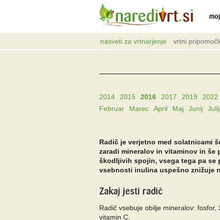
moj
nasveti za vrtnarjenje
vrtni pripomočk
2014
2015
2016
2017
2019
2022
Februar
Marec
April
Maj
Junij
Julij
Radič je verjetno med solatnicami 
zaradi mineralov in vitaminov in še
škodljivih spojin, vsega tega pa se
vsebnosti inulina uspešno znižuje ni
Zakaj jesti radič
Radič vsebuje obilje mineralov: fosfor, že
vitamin C.