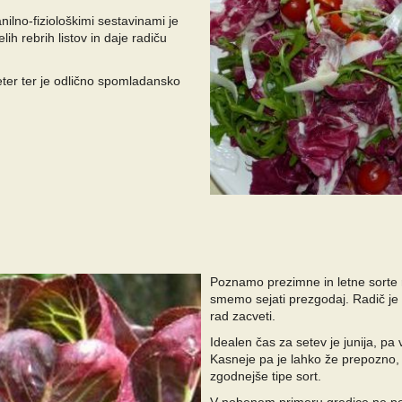
lno-fiziološkimi sestavinami je
lih rebrih listov in daje radiču
eter ter je odlično spomladansko
Poznamo prezimne in letne sorte r
smemo sejati prezgodaj. Radič je
rad zacveti.
Idealen čas za setev je junija, pa
Kasneje pa je lahko že prepozno
zgodnejše tipe sort.