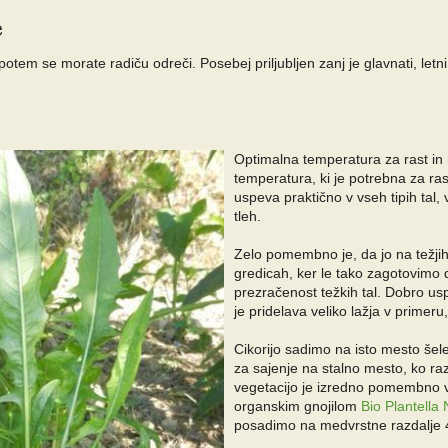
e
tem se morate radiču odreči. Posebej priljubljen zanj je glavnati, letni 
Optimalna temperatura za rast in r
temperatura, ki je potrebna za ras
uspeva praktično v vseh tipih tal, 
tleh.
Zelo pomembno je, da jo na težjih
gredicah, ker le tako zagotovimo 
prezračenost težkih tal. Dobro usp
je pridelava veliko lažja v primer
Cikorijo sadimo na isto mesto šele
za sajenje na stalno mesto, ko raz
vegetacijo je izredno pomembno v
organskim gnojilom
Bio Plantella 
posadimo na medvrstne razdalje 