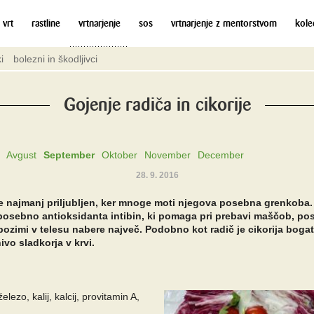
 vrt
rastline
vrtnarjenje
sos
vrtnarjenje z mentorstvom
kole
i
bolezni in škodljivci
Gojenje radiča in cikorije
Avgust
September
Oktober
November
December
28. 9. 2016
še najmanj priljubljen, ker mnoge moti njegova posebna grenkoba.
 posebno antioksidanta intibin, ki pomaga pri prebavi maščob, po
 pozimi v telesu nabere največ.
Podobno kot radič je cikorija bogat
vo sladkorja v krvi.
lezo, kalij, kalcij, provitamin A,