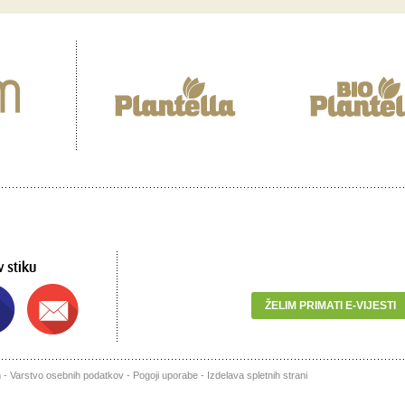
v stiku
ŽELIM PRIMATI E-VIJESTI
m
-
Varstvo osebnih podatkov
-
Pogoji uporabe
-
Izdelava spletnih strani