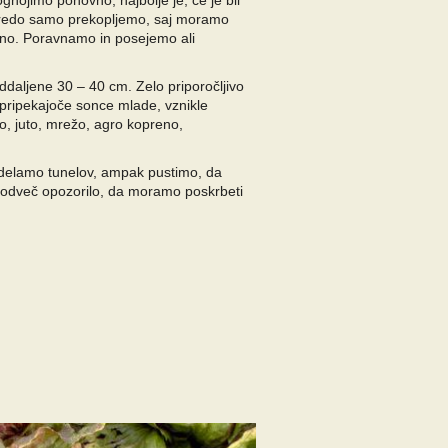
nojimo ponovno, najbolje je, če je bil
 Gredo samo prekopljemo, saj moramo
bino. Poravnamo in posejemo ali
ddaljene 30 – 40 cm. Zelo priporočljivo
 pripekajoče sonce mlade, vznikle
o, juto, mrežo, agro kopreno,
 delamo tunelov, ampak pustimo, da
i odveč opozorilo, da moramo poskrbeti