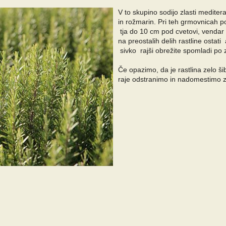
V to skupino sodijo zlasti mediter
in rožmarin. Pri teh grmovnicah po
tja do 10 cm pod cvetovi, vendar
na preostalih delih rastline ostat
sivko rajši obrežite spomladi po 
Če opazimo, da je rastlina zelo ši
raje odstranimo in nadomestimo 