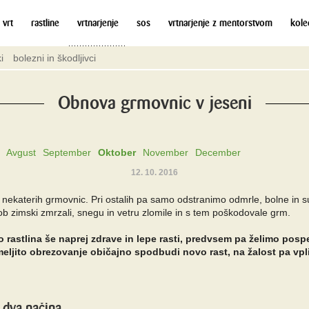
 vrt
rastline
vrtnarjenje
sos
vrtnarjenje z mentorstvom
kole
i
bolezni in škodljivci
Obnova grmovnic v jeseni
Avgust
September
Oktober
November
December
12. 10. 2016
z nekaterih grmovnic. Pri ostalih pa samo odstranimo odmrle, bolne in s
 ob zimski zmrzali, snegu in vetru zlomile in s tem poškodovale grm.
 rastlina še naprej zdrave in lepe rasti, predvsem pa želimo pospeši
Temeljito obrezovanje običajno spodbudi novo rast, na žalost pa vp
 dva načina