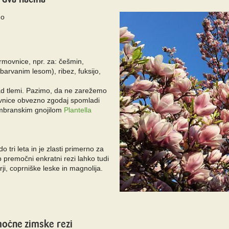
mo
u
rmovnice, npr. za: češmin,
obarvanim lesom), ribez, fuksijo,
ad tlemi. Pazimo, da ne zarežemo
vnice obvezno zgodaj spomladi
mbranskim gnojilom
Plantella
 tri leta in je zlasti primerno za
 ob premočni enkratni rezi lahko tudi
rji, coprniške leske in magnolija.
močne zimske rezi