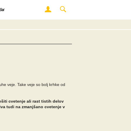
dar
uhe veje. Take veje so bolj krhke od
ti cvetenje ali rast tistih delov
liva tudi na zmanjšano cvetenje v