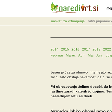
moj
nasveti za vrtnarjenje
vrtni pripomočk
2014
2015
2016
2017
2019
2022
Februar
Marec
April
Maj
Junij
Julij
Jesen je čas za obnovo in temeljito re
živih, zato obstaja nevarnost, da bi se
Pri obrezovanju želimo doseči, da bo
rastline zaradi katerih jo gojimo. 
naslednjem letu ali dveh.
Grmičke lahko obnavljamo na