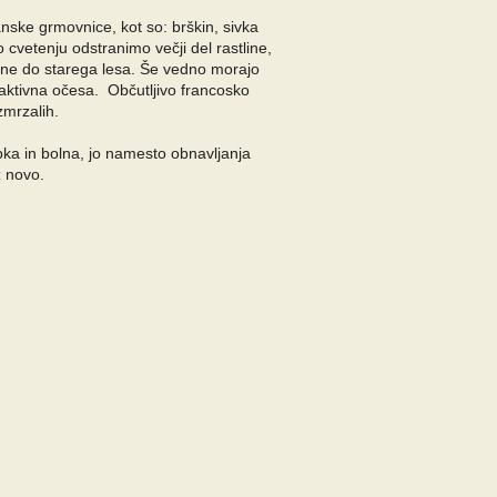
anske grmovnice, kot so: brškin, sivka
 cvetenju odstranimo večji del rastline,
 ne do starega lesa. Še vedno morajo
i aktivna očesa. Občutljivo francosko
zmrzalih.
bka in bolna, jo namesto obnavljanja
z novo.