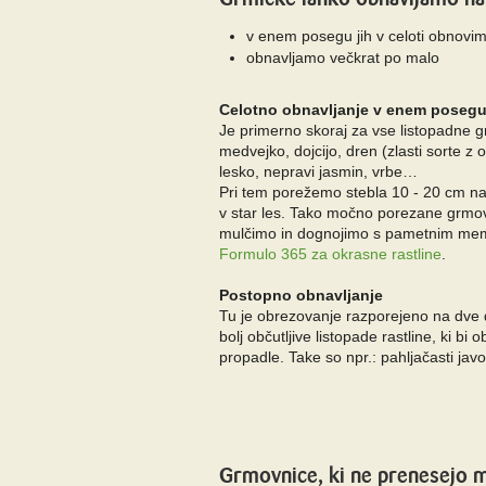
v enem posegu jih v celoti obnovi
obnavljamo večkrat po malo
Celotno obnavljanje v enem poseg
Je primerno skoraj za vse listopadne g
medvejko, dojcijo, dren (zlasti sorte z 
lesko, nepravi jasmin, vrbe…
Pri tem porežemo stebla 10 - 20 cm n
v star les. Tako močno porezane grmo
mulčimo in dognojimo s pametnim me
Formulo 365 za okrasne rastline
.
Postopno obnavljanje
Tu je obrezovanje razporejeno na dve do
bolj občutljive listopade rastline, ki bi
propadle. Take so npr.: pahljačasti javo
Grmovnice, ki ne prenesejo 