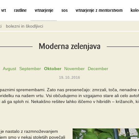
 vrt
rastline
vrtnarjenje
sos
vrtnarjenje z mentorstvom
kole
i
bolezni in škodljivci
Moderna zelenjava
Avgust
September
Oktober
November
December
19. 10. 2016
 opaznimi spremembami. Zato nas presenečajo: zmrzali, toča, nenadne oh
ridelku na našem vrtu. Vsi občudujemo in vzgajamo stare ali celo avtoht
li ga sploh ni. Nekakšno rešitev lahko iščemo v hibridih – križancih, ki
 ki je nastalo z razmnoževanjem
njem smo v nekaj stoletjih povečali