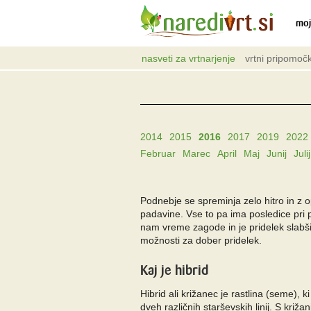
moj
nasveti za vrtnarjenje
vrtni pripomočk
2014
2015
2016
2017
2019
2022
Februar
Marec
April
Maj
Junij
Julij
Podnebje se spreminja zelo hitro in z
padavine. Vse to pa ima posledice pri p
nam vreme zagode in je pridelek slabši a
možnosti za dober pridelek.
Kaj je hibrid
Hibrid ali križanec je rastlina (seme),
dveh različnih starševskih linij. S križa