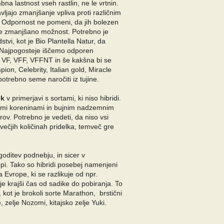
a lastnost vseh rastlin, ne le vrtnin.
ljajo zmanjšanje vpliva proti različnim
m. Odpornost ne pomeni, da jih bolezen
 le zmanjšano možnost. Potrebno je
tvi, kot je Bio Plantella Natur, da
 Najpogosteje iščemo odporen
i VF, VFF, VFFNT in še kakšna bi se
ion, Celebrity, Italian gold, Miracle
otrebno seme naročiti iz tujine.
ek
v primerjavi s sortami, ki niso hibridi.
timi koreninami in bujnim nadzemnim
rov. Potrebno je vedeti, da niso vsi
 večjih količinah pridelka, temveč gre
goditev podnebju, in sicer v
opi. Tako so hibridi posebej namenjeni
a Evrope, ki se razlikuje od npr.
e krajši čas od sadike do pobiranja. To
kot je brokoli sorte Marathon, brstični
 zelje Nozomi, kitajsko zelje Yuki.