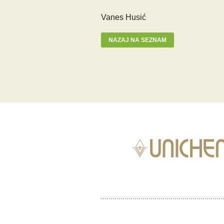
Vanes Husić
NAZAJ NA SEZNAM