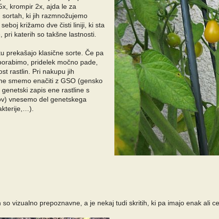
x, krompir 2x, ajda le za
h sortah, ki jih razmnožujemo
boj križamo dve čisti liniji, ki sta
pri katerih so takšne lastnosti.
lku prekašajo klasične sorte. Če pa
uporabimo, pridelek močno pade,
t rastlin. Pri nakupu jih
 ne smemo enačiti z GSO (gensko
 genetski zapis ene rastline s
v) vnesemo del genetskega
akterije,…).
dih so vizualno prepoznavne, a je nekaj tudi skritih, ki pa imajo enak ali 