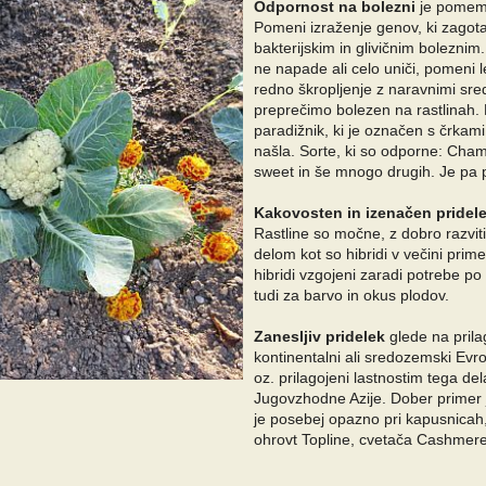
Odpornost na bolezni
je pomembn
Pomeni izraženje genov, ki zagotav
bakterijskim in glivičnim bolezni
ne napade ali celo uniči, pomeni
redno škropljenje z naravnimi sreds
preprečimo bolezen na rastlinah.
paradižnik, ki je označen s črkam
našla. Sorte, ki so odporne: Champ
sweet in še mnogo drugih. Je pa p
Kakovosten in izenačen pridel
Rastline so močne, z dobro razvi
delom kot so hibridi v večini prime
hibridi vzgojeni zaradi potrebe po
tudi za barvo in okus plodov.
Zanesljiv pridelek
glede na prila
kontinentalni ali sredozemski Evr
oz. prilagojeni lastnostim tega del
Jugovzhodne Azije. Dober primer j
je posebej opazno pri kapusnicah, 
ohrovt Topline, cvetača Cashmere,