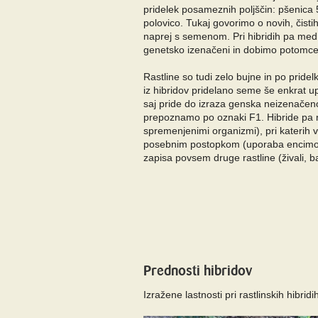
pridelek posameznih poljščin: pšenica 5
polovico. Tukaj govorimo o novih, čisti
naprej s semenom. Pri hibridih pa med se
genetsko izenačeni in dobimo potomce, 
Rastline so tudi zelo bujne in po pride
iz hibridov pridelano seme še enkrat 
saj pride do izraza genska neizenačenos
prepoznamo po oznaki F1. Hibride pa
spremenjenimi organizmi), pri katerih v
posebnim postopkom (uporaba encimo
zapisa povsem druge rastline (živali, b
Prednosti hibridov
Izražene lastnosti pri rastlinskih hibri