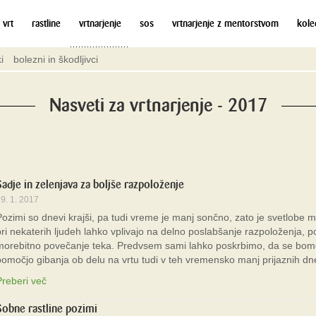
 vrt
rastline
vrtnarjenje
sos
vrtnarjenje z mentorstvom
kole
i
bolezni in škodljivci
Nasveti za vrtnarjenje - 2017
Sadje in zelenjava za boljše razpoloženje
9. 1. 2017
Pozimi so dnevi krajši, pa tudi vreme je manj sončno, zato je svetlobe 
pri nekaterih ljudeh lahko vplivajo na delno poslabšanje razpoloženja, p
morebitno povečanje teka. Predvsem sami lahko poskrbimo, da se bomo
pomočjo gibanja ob delu na vrtu tudi v teh vremensko manj prijaznih dne
Preberi več
Sobne rastline pozimi