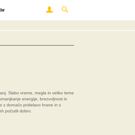
dar
manj. Slabo vreme, megla in veliko teme
omanjkanje energije, brezvoljnost in
 z domačo pridelavo hrane in s
h počutili dobro.