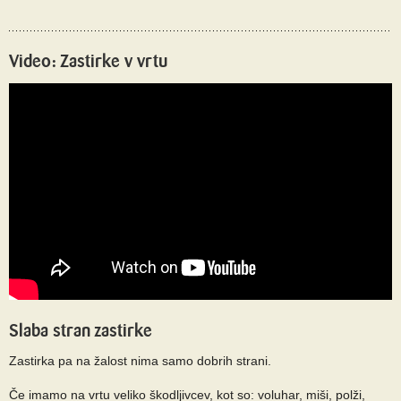
Video: Zastirke v vrtu
Slaba stran zastirke
Zastirka pa na žalost nima samo dobrih strani.
Če imamo na vrtu veliko škodljivcev, kot so: voluhar, miši, polži,