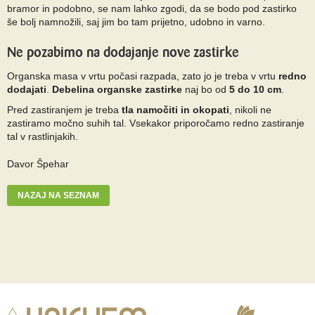
bramor in podobno, se nam lahko zgodi, da se bodo pod zastirko
še bolj namnožili, saj jim bo tam prijetno, udobno in varno.
Ne pozabimo na dodajanje nove zastirke
Organska masa v vrtu počasi razpada, zato jo je treba v vrtu
redno
dodajati
.
Debelina
organske zastirke
naj bo od
5 do 10 cm
.
Pred zastiranjem je treba
tla namočiti in okopati
, nikoli ne
zastiramo močno suhih tal. Vsekakor priporočamo redno zastiranje
tal v rastlinjakih.
Davor Špehar
NAZAJ NA SEZNAM