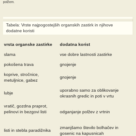
polžem.
Tabela: Vrste najpogostejših organskih zastirk in njihove
dodatne koristi
vrsta organske zastirke
dodatna korist
slama
vse dobre lastnosti zastirke
pokošena trava
gnojenje
koprive, stročnice,
gnojenje
metuljnice, gabez
uporabno samo za oblikovanje
lubje
okrasnih gredic in poti v vrtu
vratič, gozdna praprot,
pelinovi in bezgovi listi
odganjanje polžev z vrtnin
zmanjšamo število bolhačev in
listi in stebla paradižnika
gosenic na kapusnicah