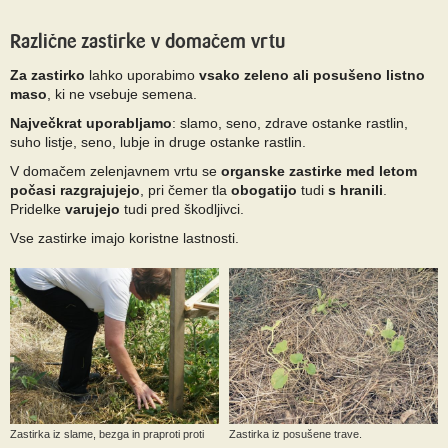
Različne zastirke v domačem vrtu
Za zastirko
lahko uporabimo
vsako zeleno ali posušeno listno
maso
, ki ne vsebuje semena.
Največkrat uporabljamo
: slamo, seno, zdrave ostanke rastlin,
suho listje, seno, lubje in druge ostanke rastlin.
V domačem zelenjavnem vrtu se
organske zastirke med letom
počasi razgrajujejo
, pri čemer tla
obogatijo
tudi
s hranili
.
Pridelke
varujejo
tudi pred škodljivci.
Vse zastirke imajo koristne lastnosti.
Zastirka iz slame, bezga in praproti proti
Zastirka iz posušene trave.