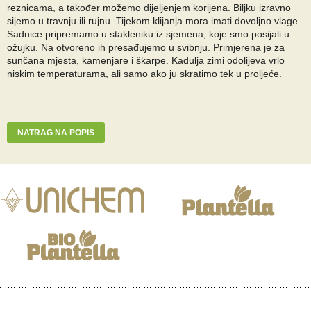
reznicama, a također možemo dijeljenjem korijena. Biljku izravno
sijemo u travnju ili rujnu. Tijekom klijanja mora imati dovoljno vlage.
Sadnice pripremamo u stakleniku iz sjemena, koje smo posijali u
ožujku. Na otvoreno ih presađujemo u svibnju. Primjerena je za
sunčana mjesta, kamenjare i škarpe. Kadulja zimi odolijeva vrlo
niskim temperaturama, ali samo ako ju skratimo tek u proljeće.
NATRAG NA POPIS