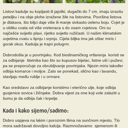
Listovi kadulje su kopljasti ili jajoliki, dugački do 7 cm, imaju izrazitu
peteljku i na obje plohe izražene žile na listovima. Površina listova
je dlakava, što biljci daje više ili manje sivkasto-zelenu boju. Cvjet je
u obliku cvata od više vretenaca s do osam cvjetova. Oni su
najčešće svijetlo plavi, rijetko svijetlo ružičasti. U našim klimatskim
uvjetima cvatu u lipnju i srpnju. Cijela biljka ima jak oštar miris i
gorak okus. Kadulja je trajni polugrm.
Dobrodošla je u povrtnjaku. Kod biodinamičkog vrtlarenja koristi se
za odbijanje štetnika kao što su kupusov bijelac, listne uši i puževi,
pa se preporučuje za obrubljivanje povrtnjaka. Njezin miris također
odbija komarce i moljce. Zato se ponekad, slično kao i lavandu,
stavljaju među rublje i u ormare.
Kao sredstavo za odbijanje koristimo i eterično ulje, koje odbija
gusjenice sovica i žičnjake. Dobra vijest za one koji vole zalaziti u
šumu je da odbija čak i krpelje.
Kada i kako sijemo/sadimo:
Dobro uspjeva na lakim i poroznim tlima na sunčnom mjestu. Tlo
mora sadržavati dovoljno kalcija. Razmnožavamo sjemenom ili