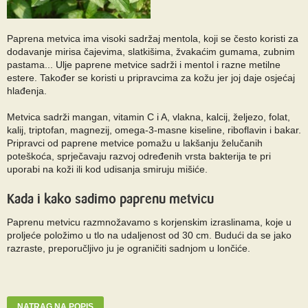
Paprena metvica ima visoki sadržaj mentola, koji se često koristi za
dodavanje mirisa čajevima, slatkišima, žvakaćim gumama, zubnim
pastama... Ulje paprene metvice sadrži i mentol i razne metilne
estere. Također se koristi u pripravcima za kožu jer joj daje osjećaj
hlađenja.
Metvica sadrži mangan, vitamin C i A, vlakna, kalcij, željezo, folat,
kalij, triptofan, magnezij, omega-3-masne kiseline, riboflavin i bakar.
Pripravci od paprene metvice pomažu u lakšanju želučanih
poteškoća, sprječavaju razvoj određenih vrsta bakterija te pri
uporabi na koži ili kod udisanja smiruju mišiće.
Kada i kako sadimo paprenu metvicu
Paprenu metvicu razmnožavamo s korjenskim izraslinama, koje u
proljeće položimo u tlo na udaljenost od 30 cm. Budući da se jako
razraste, preporučljivo ju je ograničiti sadnjom u lončiće.
NATRAG NA POPIS