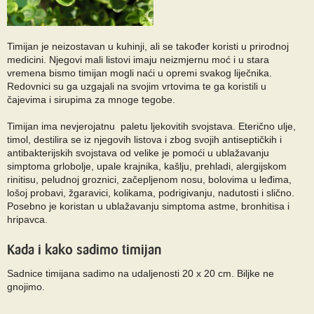
Timijan je neizostavan u kuhinji, ali se također koristi u prirodnoj
medicini. Njegovi mali listovi imaju neizmjernu moć i u stara
vremena bismo timijan mogli naći u opremi svakog liječnika.
Redovnici su ga uzgajali na svojim vrtovima te ga koristili u
čajevima i sirupima za mnoge tegobe.
Timijan ima nevjerojatnu paletu ljekovitih svojstava. Eterično ulje,
timol, destilira se iz njegovih listova i zbog svojih antiseptičkih i
antibakterijskih svojstava od velike je pomoći u ublažavanju
simptoma grlobolje, upale krajnika, kašlju, prehladi, alergijskom
rinitisu, peludnoj groznici, začepljenom nosu, bolovima u leđima,
lošoj probavi, žgaravici, kolikama, podrigivanju, nadutosti i slično.
Posebno je koristan u ublažavanju simptoma astme, bronhitisa i
hripavca.
Kada i kako sadimo timijan
Sadnice timijana sadimo na udaljenosti 20 x 20 cm. Biljke ne
gnojimo.