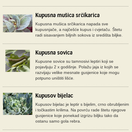
Kupusna mušica srčikarica
Kupusna mušica srčikarica napada sve
kupusnjače, a najčešće kupus i cvjetaču. Štetu
radi sisavanjem biljnih sokova iz središta biljke.
Kupusna sovica
Kupusne sovice su tamnosivi leptiri koji se
pojavljuju 2 x godišnje. Polažu jaja iz kojih se
razvijaju velike mesnate gusjenice koje mogu
potpuno uništiti lišće.
Kupusov bijelac
Kupusov bijelac je leptir s bijelim, crno obrubljenim
i točkastim krilima. Na povrću rade štetu njegove
gusjenice koje ponekad izgrizu biljku tako da
ostanu samo gola rebra.