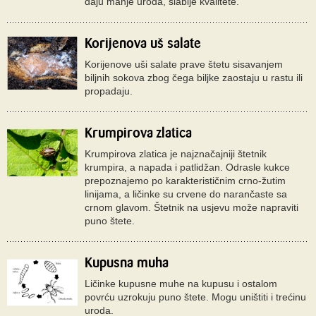
daju manje uroda, slabije kvalitete.
Korijenova uš salate
Korijenove uši salate prave štetu sisavanjem
biljnih sokova zbog čega biljke zaostaju u rastu ili
propadaju.
Krumpirova zlatica
Krumpirova zlatica je najznačajniji štetnik
krumpira, a napada i patlidžan. Odrasle kukce
prepoznajemo po karakterističnim crno-žutim
linijama, a ličinke su crvene do narančaste sa
crnom glavom. Štetnik na usjevu može napraviti
puno štete.
Kupusna muha
Ličinke kupusne muhe na kupusu i ostalom
povrću uzrokuju puno štete. Mogu uništiti i trećinu
uroda.