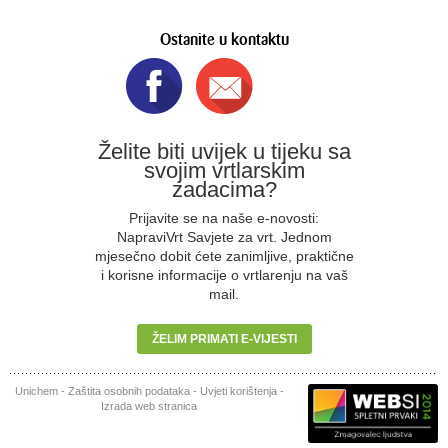
Ostanite u kontaktu
Želite biti uvijek u tijeku sa
svojim vrtlarskim
zadacima?
Prijavite se na naše e-novosti:
NapraviVrt Savjete za vrt. Jednom
mjesečno dobit ćete zanimljive, praktične
i korisne informacije o vrtlarenju na vaš
mail.
ŽELIM PRIMATI E-VIJESTI
Unichem
-
Zaštita osobnih podataka
-
Uvjeti korištenja
-
Izrada web stranica