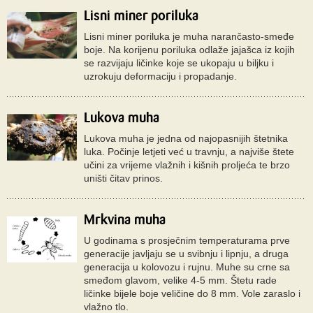
Lisni miner poriluka
Lisni miner poriluka je muha narančasto-smeđe
boje. Na korijenu poriluka odlaže jajašca iz kojih
se razvijaju ličinke koje se ukopaju u biljku i
uzrokuju deformaciju i propadanje.
Lukova muha
Lukova muha je jedna od najopasnijih štetnika
luka. Počinje letjeti već u travnju, a najviše štete
učini za vrijeme vlažnih i kišnih proljeća te brzo
uništi čitav prinos.
Mrkvina muha
U godinama s prosječnim temperaturama prve
generacije javljaju se u svibnju i lipnju, a druga
generacija u kolovozu i rujnu. Muhe su crne sa
smeđom glavom, velike 4-5 mm. Štetu rade
ličinke bijele boje veličine do 8 mm. Vole zaraslo i
vlažno tlo.