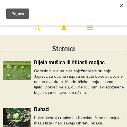
Štetnici
Bijela mušica ili štitasti moljac
Odrasle bijele mušice snježnobijele su boje.
Jajašca su ovalna i isprva su žute boje, ali pocrne
nakon dva dana. Mlade ličinke imaju plosnato
tijelo i pokretljive su, duljine 0,3 mm, svijetlozelene
boje i s jarkim crvenim očima.
Buhači
Kukci stvaraju rupice na listovima čime smanjuju
masu lista i narušavaju ishranu biljaka.