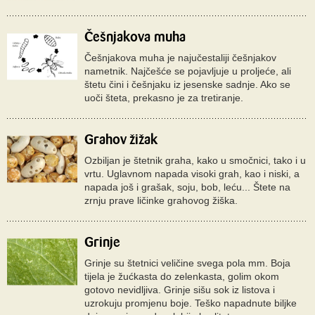
Češnjakova muha
Češnjakova muha je najučestaliji češnjakov
nametnik. Najčešće se pojavljuje u proljeće, ali
štetu čini i češnjaku iz jesenske sadnje. Ako se
uoči šteta, prekasno je za tretiranje.
Grahov žižak
Ozbiljan je štetnik graha, kako u smočnici, tako i u
vrtu. Uglavnom napada visoki grah, kao i niski, a
napada još i grašak, soju, bob, leću... Štete na
zrnju prave ličinke grahovog žiška.
Grinje
Grinje su štetnici veličine svega pola mm. Boja
tijela je žućkasta do zelenkasta, golim okom
gotovo nevidljiva. Grinje sišu sok iz listova i
uzrokuju promjenu boje. Teško napadnute biljke