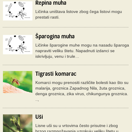
Repina muha
Ličinka uništava listove zbog čega listovi mogu
prestati rasti.
Šparogina muha
Ličinke šparogine muhe mogu na nasadu šparoga
napraviti veliku štetu. Napadnuti izdanci se
iskrivljuju, venu i trule…
Tigrasti komarac
Komarci mogu prenositi različite bolesti kao što su
malarija, groznica Zapadnog Nila, žuta groznica,
denga groznica, zika virus, chikungunya groznica.
..,
Uši
Lisne uši su u vrtovima često prisutne i zbog
brzog razmnožavanja uzrokuju veliku štetu u