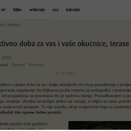
 vrt
biljke
vrtlarenje
sos
kalendar
sti i štetnici
ktivno doba za vas i vaše okućnice, terase
2023
opad
Studeni
Prosinac
6. 10. 2017
ađeno u jesen brže će se i bolje ukorijeniti od onog posađenog u prolje
tagniranja vegetacije što biljkama pruža vrijeme za prilagodbu i stvaranj
zik od propadanja se povećava što je sadnica starija. Presađivanjem u p
anja i cvatnje. Ukoliko se korijen dobro ne razvije, ni biljka se neće praviln
će u potpunosti propasti. To nije pravilo, ali je mogućnost koja se jesen
odlučiti što njome želite postići.
i buke postići ćete gustom i
e godine. U tu svrhu, za