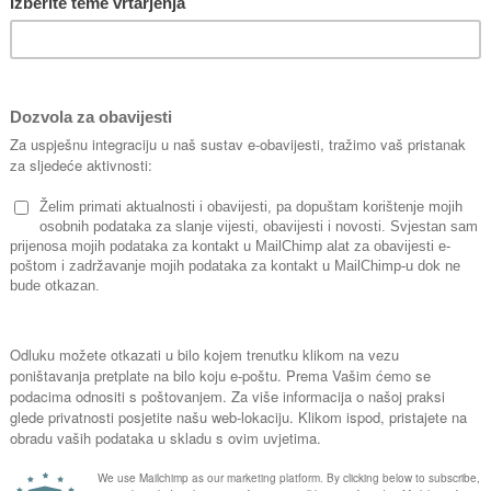
moguće ih je različito oblikovati.
zanimljivim spletom grana s trnjem
neprohodna.
Oprez! Upravo zbog trnja, žutiku ne
dječju igru!
Preferirate li slobodne forme živi
vanhouttei
, listopadnu vrstu koja 
slapove sitnih, bijelih cvjetića.
 većoj tegli i žardinjeri na terasi ili balkonu.
j, svoj dolazak najavljuju maćuhice i ciklame, i to na velika vrata!
na
, smatraju proljetnom vrstom,
nica koja se sadi u jesen, tijekom
 još snažnija i obilno cvate sve
ice jesenskog vrta. Sve do prvog
male, u svim bojama, od ljubičaste,
e, šarene… U proljeće maćuhice
anite; cvasti će obilnije i bogatije!