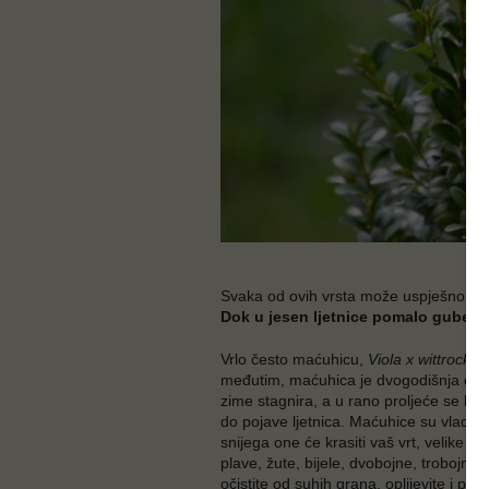
Svaka od ovih vrsta može uspješno rasti u
Dok u jesen ljetnice pomalo gube sja
Vrlo često maćuhicu,
Viola x wittrockia
međutim, maćuhica je dvogodišnja cvjet
zime stagnira, a u rano proljeće se budi
do pojave ljetnica. Maćuhice su vladar
snijega one će krasiti vaš vrt, velike i 
plave, žute, bijele, dvobojne, trobojn
očistite od suhih grana, oplijevite i prihr