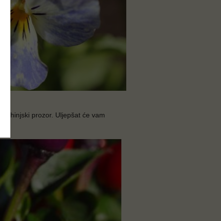
š kuhinjski prozor. Uljepšat će vam