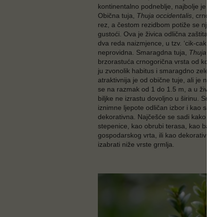
kontinentalno podneblje, najbolje je iza
Obična tuja,
Thuja occidentalis
, crnogo
rez, a čestom rezidbom potiže se njen 
gustoći. Ova je živica odlična zaštita i o
dva reda naizmjence, u tzv. ‘cik-cak’ ra
neprovidna. Smaragdna tuja,
Thuja oc
brzorastuća crnogorična vrsta od koje 
ju zvonolik habitus i smaragdno zelena
atraktivnija je od obične tuje, ali je nje
se na razmak od 1 do 1.5 m, a u živicu
biljke ne izrastu dovoljno u širinu. Sm
iznimne ljepote odličan izbor i kao samo
dekorativna. Najčešće se sadi kako bis
stepenice, kao obrubi terasa, kao barij
gospodarskog vrta, ili kao dekorativna 
izabrati niže vrste grmlja.