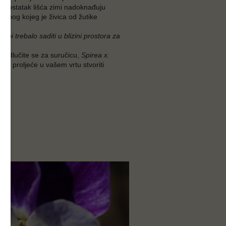
 Nedostatak lišća zimi nadoknađuju
 zbog kojeg je živica od žutike
 bi trebalo saditi u blizini prostora za
ca,odlučite se za suručicu,
Spirea x.
će u proljeće u vašem vrtu stvoriti