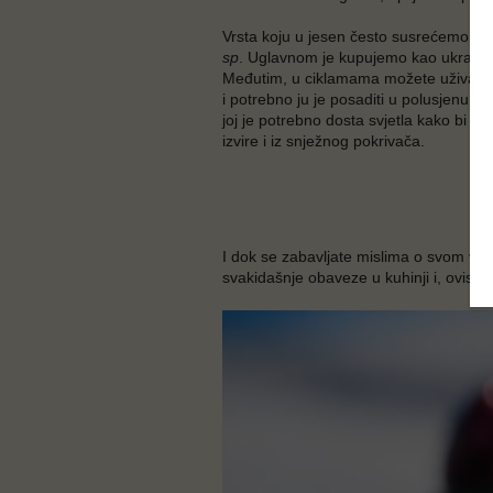
Vrsta koju u jesen često susrećemo u 
sp
. Uglavnom je kupujemo kao ukrasnu
Međutim, u ciklamama možete uživati i 
i potrebno ju je posaditi u polusjenu ili 
joj je potrebno dosta svjetla kako bi ob
izvire i iz snježnog pokrivača.
I dok se zabavljate mislima o svom vrtu,
svakidašnje obaveze u kuhinji i, ovisno o