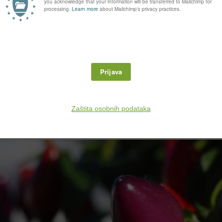
trgovinama je ciklama,
Cyclamen
 lončanicu u šarenim teglicama.
u vrtu. Ona je biljka kratkog dana
sjenu. Ne voli direktno sunce, ali
ilno cvala sve do zime, a često
 terasi ili balkonu, poklonite si ukrasnu papričicu,
Capsicum sp.
, za va
 tome koliko je pazite, toliko će trajati.