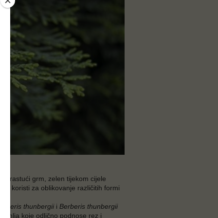
pororastući grm, zelen tijekom cijele
se koristi za oblikovanje različitih formi
erberis thunbergii
i
Berberis thunbergii
 grmlja koje odlično podnose rez i