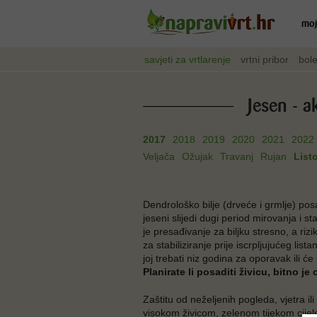
moj
savjeti za vrtlarenje
vrtni pribor
bole
Jesen - a
2017
2018
2019
2020
2021
2022
Veljača
Ožujak
Travanj
Rujan
List
Dendrološko bilje (drveće i grmlje) pos
jeseni slijedi dugi period mirovanja i s
je presađivanje za biljku stresno, a ri
za stabiliziranje prije iscrpljujućeg list
joj trebati niz godina za oporavak ili 
Planirate li posaditi živicu, bitno je 
Zaštitu od neželjenih pogleda, vjetra il
visokom živicom, zelenom tijekom cijel