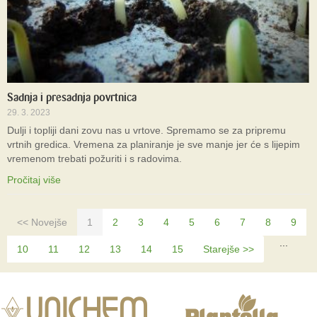
Sadnja i presadnja povrtnica
29. 3. 2023
Dulji i topliji dani zovu nas u vrtove. Spremamo se za pripremu
vrtnih gredica. Vremena za planiranje je sve manje jer će s lijepim
vremenom trebati požuriti i s radovima.
Pročitaj više
<< Novejše
1
2
3
4
5
6
7
8
9
...
10
11
12
13
14
15
Starejše >>