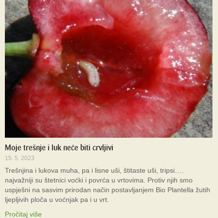
Moje trešnje i luk neće biti crvljivi
15. 5. 2023
Trešnjina i lukova muha, pa i lisne uši, štitaste uši, tripsi….
najvažniji su štetnici voćki i povrća u vrtovima. Protiv njih smo
uspješni na sasvim prirodan način postavljanjem Bio Plantella žutih
ljepljivih ploča u voćnjak pa i u vrt.
Pročitaj više