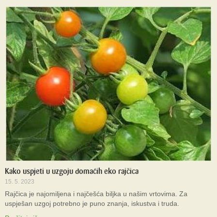
Kako uspjeti u uzgoju domaćih eko rajčica
15. 5. 2023
Rajčica je najomiljena i najčešća biljka u našim vrtovima. Za
uspješan uzgoj potrebno je puno znanja, iskustva i truda.