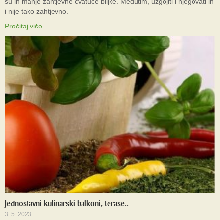
su ih manje zahtjevne cvatuće biljke. Međutim, uzgojiti i njegovati ih
i nije tako zahtjevno.
Pročitaj više
Jednostavni kulinarski balkoni, terase..
3. 5. 2023