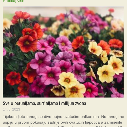
Pročitaj više
Sve o petunijama, surfinijama i milijun zvona
14. 5. 2023
Tijekom ljeta mnogi se dive bujno cvatućim balkonima. No mnogi ne
uspiju u prvom pokušaju sadnje ovih cvatućih ljepotica a zamijenile