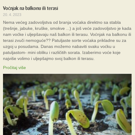
Voćnjak na balkonu ili terasi
20. 4. 2023
Nema većeg zadovoljstva od branja voćaka direktno sa stabla
(trešnje, jabuke, kruške, smokve ...) a još veće zadovoljstvo je kada
nam voćke i uljepšavaju naš balkon ili terasu. Voćnjak na balkonu ili
terasi zvuči nemoguće?? Patuljaste sorte voćaka prikladne su za
uzgoj u posudama. Danas možemo nabaviti svaku voćku u
patuljastom- mini obliku i različitih sorata. Izaberimo voće koje
najviše volimo i uljepšajmo svoj balkon ili terasu.
Pročitaj više