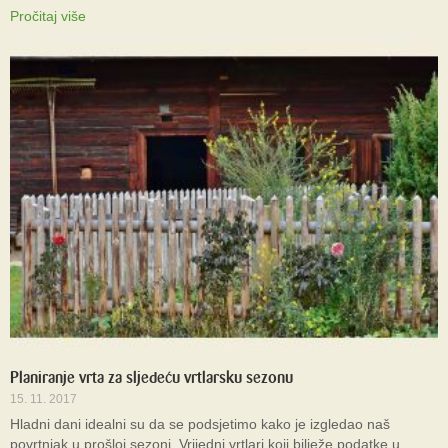
Pročitaj više
Planiranje vrta za sljedeću vrtlarsku sezonu
15. 11. 2017
Hladni dani idealni su da se podsjetimo kako je izgledao naš
povrtnjak u prošloj sezoni. Vrijedni vrtlari koji bilježe podatke u