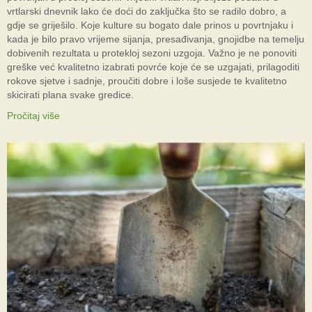
vrtlarski dnevnik lako će doći do zaključka što se radilo dobro, a
gdje se griješilo. Koje kulture su bogato dale prinos u povrtnjaku i
kada je bilo pravo vrijeme sijanja, presađivanja, gnojidbe na temelju
dobivenih rezultata u protekloj sezoni uzgoja. Važno je ne ponoviti
greške već kvalitetno izabrati povrće koje će se uzgajati, prilagoditi
rokove sjetve i sadnje, proučiti dobre i loše susjede te kvalitetno
skicirati plana svake gredice.
Pročitaj više