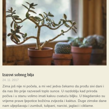
Izazovi sobnog bilja
24. 11. 2017
Zima još nije ni počela, a mi već jedva čekamo da prođu sivi dani i
da nas što prije razveseli toplo sunce. U razdoblju kad priroda
počiva i u stanu volimo imati kakvu cvatuću biljku. U blagdansko su
vrijeme prave ljepotice božićna zvijezda i kaktus. Duge zimske dane
nam uljepšavaju i zumbuli, tulipani, narcisi, jaglaci i ciklame.