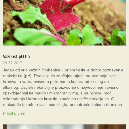
Važnost pH tla
29. 11. 2017
Jedan od vrlo važnih čimbenika u pripremi tla je dobro poznavanje
reakcije tla (pH). Reakcija tla značajno utječe na primanje svih
hraniva, a varira ovisno o potrebama kultura od kiselog do
alkalnog. Uspjeh neke biljne proizvodnje u najvećoj mjeri ovisi o
opskrbljenosti tla makro i mikrohranjivima, a na njihovu moć
oslobađanja i kretanja kroz tlo, značajno utječe reakcija tla. O
reakciji tla također ovisi hoće li biljka primati više kationa ili aniona.
Pročitaj više